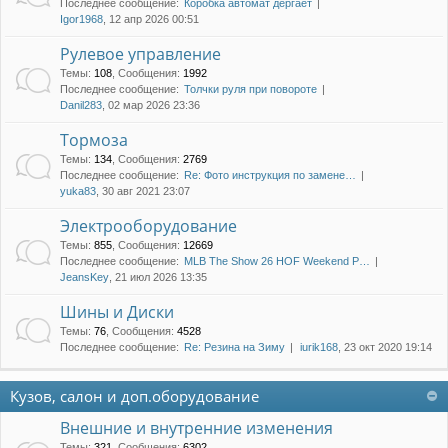
Последнее сообщение:
Коробка автомат дергает
Igor1968
, 12 апр 2026 00:51
Рулевое управление
Темы
:
108
,
Сообщения
:
1992
Последнее сообщение:
Толчки руля при повороте
Danil283
, 02 мар 2026 23:36
Тормоза
Темы
:
134
,
Сообщения
:
2769
Последнее сообщение:
Re: Фото инструкция по замене…
yuka83
, 30 авг 2021 23:07
Электрооборудование
Темы
:
855
,
Сообщения
:
12669
Последнее сообщение:
MLB The Show 26 HOF Weekend P…
JeansKey
, 21 июл 2026 13:35
Шины и Диски
Темы
:
76
,
Сообщения
:
4528
Последнее сообщение:
Re: Резина на Зиму
iurik168
, 23 окт 2020 19:14
Кузов, салон и доп.оборудование
Внешние и внутренние изменения
Темы
:
321
,
Сообщения
:
6302