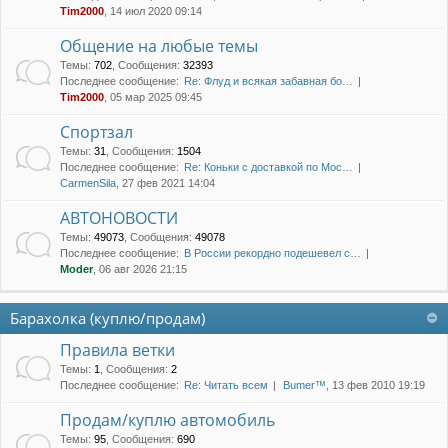
Tim2000
, 14 июл 2020 09:14
Общение на любые темы
Темы
:
702
,
Сообщения
:
32393
Последнее сообщение:
Re: Флуд и всякая забавная бо…
Tim2000
, 05 мар 2025 09:45
Спортзал
Темы
:
31
,
Сообщения
:
1504
Последнее сообщение:
Re: Коньки с доставкой по Мос…
CarmenSila
, 27 фев 2021 14:04
АВТОНОВОСТИ
Темы
:
49073
,
Сообщения
:
49078
Последнее сообщение:
В России рекордно подешевел с…
Moder
, 06 авг 2026 21:15
Барахолка (куплю/продам)
Правила ветки
Темы
:
1
,
Сообщения
:
2
Последнее сообщение:
Re: Читать всем
Bumer™
, 13 фев 2010 19:19
Продам/куплю автомобиль
Темы
:
95
,
Сообщения
:
690