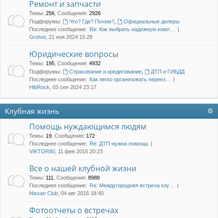
Ремонт и запчасти
Темы
:
256
,
Сообщения
:
2926
Подфорумы:
Что? Где? Почем?
,
Официальные дилеры
Последнее сообщение:
Re: Как выбрать надежную комп…
Grohot
, 21 ноя 2024 15:28
Юридические вопросы
Темы
:
195
,
Сообщения
:
4932
Подфорумы:
Страхование и кредитование
,
ДТП и ГИБДД
Последнее сообщение:
Как легко организовать переез…
HibRock
, 03 сен 2024 23:17
Клубная жизнь
Помощь нуждающимся людям
Темы
:
19
,
Сообщения
:
172
Последнее сообщение:
Re: ДТП-нужна помощь
VIKTOR80
, 11 фев 2015 20:23
Все о нашей клубной жизни
Темы
:
111
,
Сообщения
:
8988
Последнее сообщение:
Re: Междугородняя встреча клу…
Nissan Club
, 04 авг 2016 18:40
Фотоотчеты о встречах