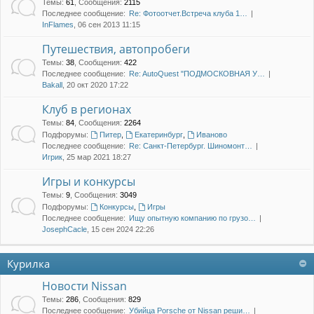
Темы
:
61
,
Сообщения
:
2115
Последнее сообщение:
Re: Фотоотчет.Встреча клуба 1…
InFlames
, 06 сен 2013 11:15
Путешествия, автопробеги
Темы
:
38
,
Сообщения
:
422
Последнее сообщение:
Re: AutoQuest "ПОДМОСКОВНАЯ У…
Bakall
, 20 окт 2020 17:22
Клуб в регионах
Темы
:
84
,
Сообщения
:
2264
Подфорумы:
Питер
,
Екатеринбург
,
Иваново
Последнее сообщение:
Re: Санкт-Петербург. Шиномонт…
Игрик
, 25 мар 2021 18:27
Игры и конкурсы
Темы
:
9
,
Сообщения
:
3049
Подфорумы:
Конкурсы
,
Игры
Последнее сообщение:
Ищу опытную компанию по грузо…
JosephCacle
, 15 сен 2024 22:26
Курилка
Новости Nissan
Темы
:
286
,
Сообщения
:
829
Последнее сообщение:
Убийца Porsche от Nissan реши…