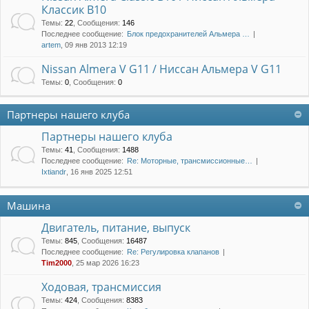
Классик B10
Темы
:
22
,
Сообщения
:
146
Последнее сообщение:
Блок предохранителей Альмера …
artem
, 09 янв 2013 12:19
Nissan Almera V G11 / Ниссан Альмера V G11
Темы
:
0
,
Сообщения
:
0
Партнеры нашего клуба
Партнеры нашего клуба
Темы
:
41
,
Сообщения
:
1488
Последнее сообщение:
Re: Моторные, трансмиссионные…
Ixtiandr
, 16 янв 2025 12:51
Машина
Двигатель, питание, выпуск
Темы
:
845
,
Сообщения
:
16487
Последнее сообщение:
Re: Регулировка клапанов
Tim2000
, 25 мар 2026 16:23
Ходовая, трансмиссия
Темы
:
424
,
Сообщения
:
8383