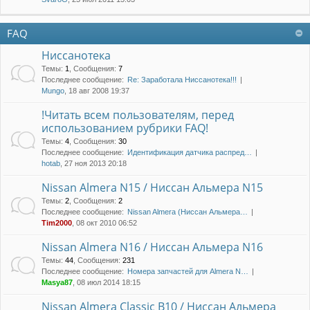
FAQ
Ниссанотека
Темы
:
1
,
Сообщения
:
7
Последнее сообщение:
Re: Заработала Ниссанотека!!!
Mungo
, 18 авг 2008 19:37
!Читать всем пользователям, перед
использованием рубрики FAQ!
Темы
:
4
,
Сообщения
:
30
Последнее сообщение:
Идентификация датчика распред…
hotab
, 27 ноя 2013 20:18
Nissan Almera N15 / Ниссан Альмера N15
Темы
:
2
,
Сообщения
:
2
Последнее сообщение:
Nissan Almera (Ниссан Альмера…
Tim2000
, 08 окт 2010 06:52
Nissan Almera N16 / Ниссан Альмера N16
Темы
:
44
,
Сообщения
:
231
Последнее сообщение:
Номера запчастей для Almera N…
Masya87
, 08 июл 2014 18:15
Nissan Almera Classic B10 / Ниссан Альмера