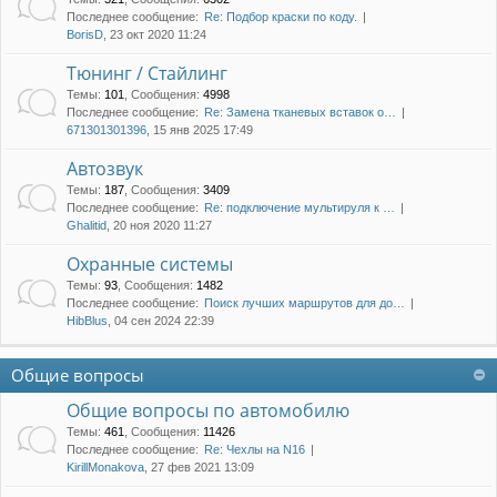
Последнее сообщение:
Re: Подбор краски по коду.
BorisD
, 23 окт 2020 11:24
Тюнинг / Стайлинг
Темы
:
101
,
Сообщения
:
4998
Последнее сообщение:
Re: Замена тканевых вставок о…
671301301396
, 15 янв 2025 17:49
Автозвук
Темы
:
187
,
Сообщения
:
3409
Последнее сообщение:
Re: подключение мультируля к …
Ghalitid
, 20 ноя 2020 11:27
Охранные системы
Темы
:
93
,
Сообщения
:
1482
Последнее сообщение:
Поиск лучших маршрутов для до…
HibBlus
, 04 сен 2024 22:39
Общие вопросы
Общие вопросы по автомобилю
Темы
:
461
,
Сообщения
:
11426
Последнее сообщение:
Re: Чехлы на N16
KirillMonakova
, 27 фев 2021 13:09