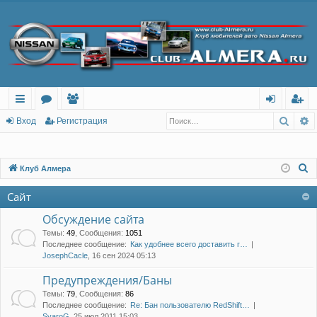
Поис
Р
с
о
ол
хо
ег
Вход
Регистрация
ы
ру
ьз
д
ис
лк
м
ов
тр
П
Клуб Алмера
о
и
ы
ат
ац
Сайт
и
ел
ия
с
Обсуждение сайта
и
к
Темы
:
49
,
Сообщения
:
1051
Последнее сообщение:
Как удобнее всего доставить г…
JosephCacle
, 16 сен 2024 05:13
Предупреждения/Баны
Темы
:
79
,
Сообщения
:
86
Последнее сообщение:
Re: Бан пользователю RedShift…
SvaroG
, 25 июл 2011 15:03