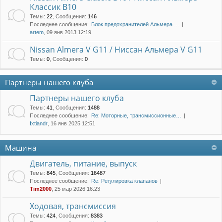
Классик B10
Темы
:
22
,
Сообщения
:
146
Последнее сообщение:
Блок предохранителей Альмера …
artem
, 09 янв 2013 12:19
Nissan Almera V G11 / Ниссан Альмера V G11
Темы
:
0
,
Сообщения
:
0
Партнеры нашего клуба
Партнеры нашего клуба
Темы
:
41
,
Сообщения
:
1488
Последнее сообщение:
Re: Моторные, трансмиссионные…
Ixtiandr
, 16 янв 2025 12:51
Машина
Двигатель, питание, выпуск
Темы
:
845
,
Сообщения
:
16487
Последнее сообщение:
Re: Регулировка клапанов
Tim2000
, 25 мар 2026 16:23
Ходовая, трансмиссия
Темы
:
424
,
Сообщения
:
8383