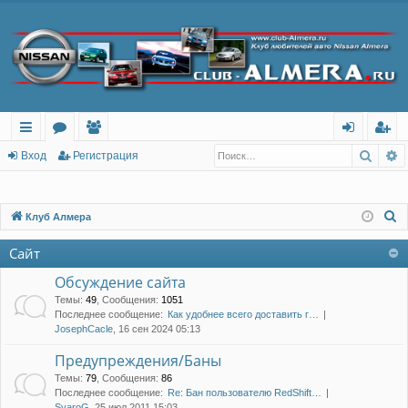
Поис
Р
с
о
ол
хо
ег
Вход
Регистрация
ы
ру
ьз
д
ис
лк
м
ов
тр
П
Клуб Алмера
о
и
ы
ат
ац
Сайт
и
ел
ия
с
Обсуждение сайта
и
к
Темы
:
49
,
Сообщения
:
1051
Последнее сообщение:
Как удобнее всего доставить г…
JosephCacle
, 16 сен 2024 05:13
Предупреждения/Баны
Темы
:
79
,
Сообщения
:
86
Последнее сообщение:
Re: Бан пользователю RedShift…
SvaroG
, 25 июл 2011 15:03