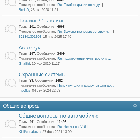
Последнее сообщение:
Re: Подбор краски по коду.
BorisD
, 23 окт 2020 11:24
Тюнинг / Стайлинг
Темы
:
101
,
Сообщения
:
4998
Последнее сообщение:
Re: Замена тканевых вставок о…
671301301396
, 15 янв 2025 17:49
Автозвук
Темы
:
187
,
Сообщения
:
3409
Последнее сообщение:
Re: подключение мультируля к …
Ghalitid
, 20 ноя 2020 11:27
Охранные системы
Темы
:
93
,
Сообщения
:
1482
Последнее сообщение:
Поиск лучших маршрутов для до…
HibBlus
, 04 сен 2024 22:39
Общие вопросы
Общие вопросы по автомобилю
Темы
:
461
,
Сообщения
:
11426
Последнее сообщение:
Re: Чехлы на N16
KirillMonakova
, 27 фев 2021 13:09