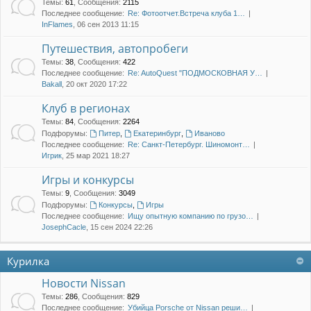
Темы
:
61
,
Сообщения
:
2115
Последнее сообщение:
Re: Фотоотчет.Встреча клуба 1…
InFlames
, 06 сен 2013 11:15
Путешествия, автопробеги
Темы
:
38
,
Сообщения
:
422
Последнее сообщение:
Re: AutoQuest "ПОДМОСКОВНАЯ У…
Bakall
, 20 окт 2020 17:22
Клуб в регионах
Темы
:
84
,
Сообщения
:
2264
Подфорумы:
Питер
,
Екатеринбург
,
Иваново
Последнее сообщение:
Re: Санкт-Петербург. Шиномонт…
Игрик
, 25 мар 2021 18:27
Игры и конкурсы
Темы
:
9
,
Сообщения
:
3049
Подфорумы:
Конкурсы
,
Игры
Последнее сообщение:
Ищу опытную компанию по грузо…
JosephCacle
, 15 сен 2024 22:26
Курилка
Новости Nissan
Темы
:
286
,
Сообщения
:
829
Последнее сообщение:
Убийца Porsche от Nissan реши…