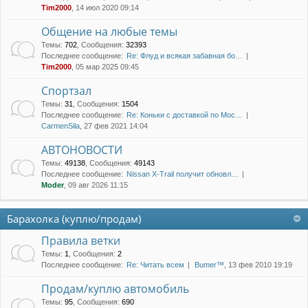
Tim2000
, 14 июл 2020 09:14
Общение на любые темы
Темы
:
702
,
Сообщения
:
32393
Последнее сообщение:
Re: Флуд и всякая забавная бо…
Tim2000
, 05 мар 2025 09:45
Спортзал
Темы
:
31
,
Сообщения
:
1504
Последнее сообщение:
Re: Коньки с доставкой по Мос…
CarmenSila
, 27 фев 2021 14:04
АВТОНОВОСТИ
Темы
:
49138
,
Сообщения
:
49143
Последнее сообщение:
Nissan X-Trail получит обновл…
Moder
, 09 авг 2026 11:15
Барахолка (куплю/продам)
Правила ветки
Темы
:
1
,
Сообщения
:
2
Последнее сообщение:
Re: Читать всем
Bumer™
, 13 фев 2010 19:19
Продам/куплю автомобиль
Темы
:
95
,
Сообщения
:
690