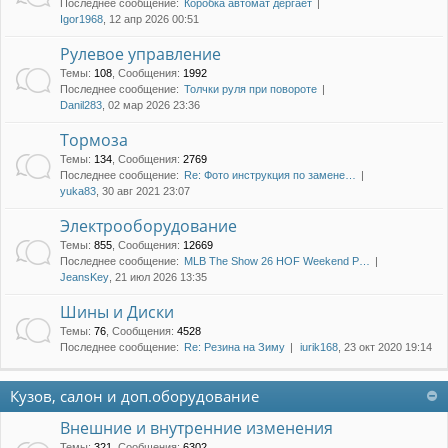
Последнее сообщение:
Коробка автомат дергает
Igor1968
, 12 апр 2026 00:51
Рулевое управление
Темы
:
108
,
Сообщения
:
1992
Последнее сообщение:
Толчки руля при повороте
Danil283
, 02 мар 2026 23:36
Тормоза
Темы
:
134
,
Сообщения
:
2769
Последнее сообщение:
Re: Фото инструкция по замене…
yuka83
, 30 авг 2021 23:07
Электрооборудование
Темы
:
855
,
Сообщения
:
12669
Последнее сообщение:
MLB The Show 26 HOF Weekend P…
JeansKey
, 21 июл 2026 13:35
Шины и Диски
Темы
:
76
,
Сообщения
:
4528
Последнее сообщение:
Re: Резина на Зиму
iurik168
, 23 окт 2020 19:14
Кузов, салон и доп.оборудование
Внешние и внутренние изменения
Темы
:
321
,
Сообщения
:
6302