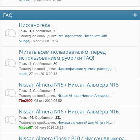
FAQ
Ниссанотека
Темы
:
1
,
Сообщения
:
7
Последнее сообщение:
Re: Заработала Ниссанотека!!!
Mungo
, 18 авг 2008 19:37
!Читать всем пользователям, перед
использованием рубрики FAQ!
Темы
:
4
,
Сообщения
:
30
Последнее сообщение:
Идентификация датчика распред…
hotab
, 27 ноя 2013 20:18
Nissan Almera N15 / Ниссан Альмера N15
Темы
:
2
,
Сообщения
:
2
Последнее сообщение:
Nissan Almera (Ниссан Альмера…
Tim2000
, 08 окт 2010 06:52
Nissan Almera N16 / Ниссан Альмера N16
Темы
:
44
,
Сообщения
:
231
Последнее сообщение:
Номера запчастей для Almera N…
Masya87
, 08 июл 2014 18:15
Nissan Almera Classic B10 / Ниссан Альмера