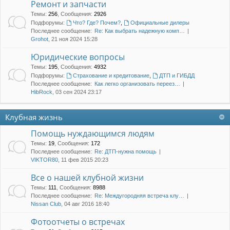
Ремонт и запчасти
Темы
:
256
,
Сообщения
:
2926
Подфорумы:
Что? Где? Почем?
,
Официальные дилеры
Последнее сообщение:
Re: Как выбрать надежную комп…
Grohot
, 21 ноя 2024 15:28
Юридические вопросы
Темы
:
195
,
Сообщения
:
4932
Подфорумы:
Страхование и кредитование
,
ДТП и ГИБДД
Последнее сообщение:
Как легко организовать переез…
HibRock
, 03 сен 2024 23:17
Клубная жизнь
Помощь нуждающимся людям
Темы
:
19
,
Сообщения
:
172
Последнее сообщение:
Re: ДТП-нужна помощь
VIKTOR80
, 11 фев 2015 20:23
Все о нашей клубной жизни
Темы
:
111
,
Сообщения
:
8988
Последнее сообщение:
Re: Междугородняя встреча клу…
Nissan Club
, 04 авг 2016 18:40
Фотоотчеты о встречах