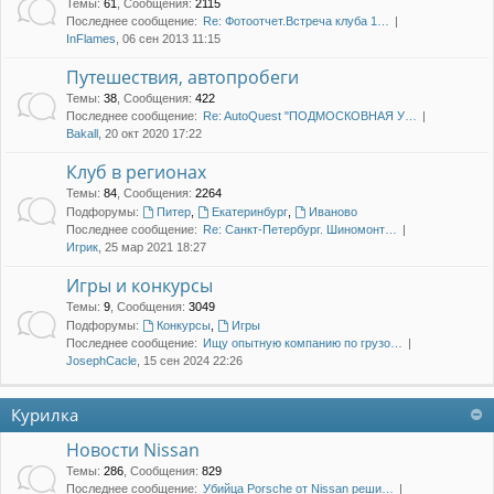
Темы
:
61
,
Сообщения
:
2115
Последнее сообщение:
Re: Фотоотчет.Встреча клуба 1…
InFlames
, 06 сен 2013 11:15
Путешествия, автопробеги
Темы
:
38
,
Сообщения
:
422
Последнее сообщение:
Re: AutoQuest "ПОДМОСКОВНАЯ У…
Bakall
, 20 окт 2020 17:22
Клуб в регионах
Темы
:
84
,
Сообщения
:
2264
Подфорумы:
Питер
,
Екатеринбург
,
Иваново
Последнее сообщение:
Re: Санкт-Петербург. Шиномонт…
Игрик
, 25 мар 2021 18:27
Игры и конкурсы
Темы
:
9
,
Сообщения
:
3049
Подфорумы:
Конкурсы
,
Игры
Последнее сообщение:
Ищу опытную компанию по грузо…
JosephCacle
, 15 сен 2024 22:26
Курилка
Новости Nissan
Темы
:
286
,
Сообщения
:
829
Последнее сообщение:
Убийца Porsche от Nissan реши…