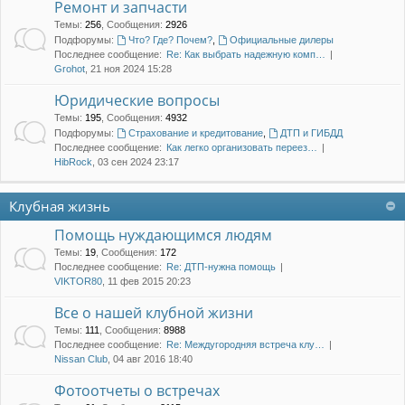
Ремонт и запчасти
Темы
:
256
,
Сообщения
:
2926
Подфорумы:
Что? Где? Почем?
,
Официальные дилеры
Последнее сообщение:
Re: Как выбрать надежную комп…
Grohot
, 21 ноя 2024 15:28
Юридические вопросы
Темы
:
195
,
Сообщения
:
4932
Подфорумы:
Страхование и кредитование
,
ДТП и ГИБДД
Последнее сообщение:
Как легко организовать переез…
HibRock
, 03 сен 2024 23:17
Клубная жизнь
Помощь нуждающимся людям
Темы
:
19
,
Сообщения
:
172
Последнее сообщение:
Re: ДТП-нужна помощь
VIKTOR80
, 11 фев 2015 20:23
Все о нашей клубной жизни
Темы
:
111
,
Сообщения
:
8988
Последнее сообщение:
Re: Междугородняя встреча клу…
Nissan Club
, 04 авг 2016 18:40
Фотоотчеты о встречах