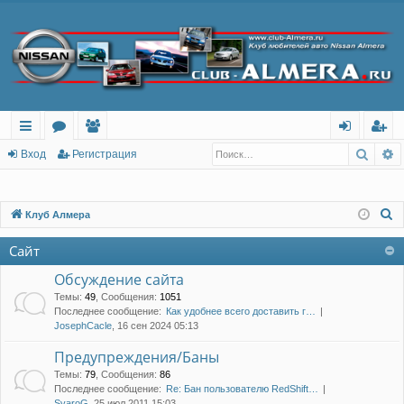
Поис
Р
с
о
ол
хо
ег
Вход
Регистрация
ы
ру
ьз
д
ис
лк
м
ов
тр
П
Клуб Алмера
о
и
ы
ат
ац
Сайт
и
ел
ия
с
Обсуждение сайта
и
к
Темы
:
49
,
Сообщения
:
1051
Последнее сообщение:
Как удобнее всего доставить г…
JosephCacle
, 16 сен 2024 05:13
Предупреждения/Баны
Темы
:
79
,
Сообщения
:
86
Последнее сообщение:
Re: Бан пользователю RedShift…
SvaroG
, 25 июл 2011 15:03