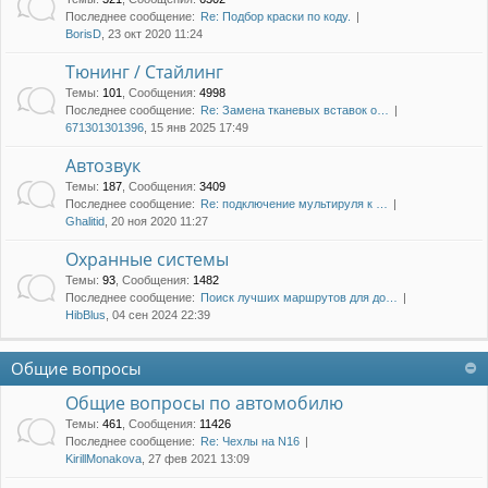
Последнее сообщение:
Re: Подбор краски по коду.
BorisD
, 23 окт 2020 11:24
Тюнинг / Стайлинг
Темы
:
101
,
Сообщения
:
4998
Последнее сообщение:
Re: Замена тканевых вставок о…
671301301396
, 15 янв 2025 17:49
Автозвук
Темы
:
187
,
Сообщения
:
3409
Последнее сообщение:
Re: подключение мультируля к …
Ghalitid
, 20 ноя 2020 11:27
Охранные системы
Темы
:
93
,
Сообщения
:
1482
Последнее сообщение:
Поиск лучших маршрутов для до…
HibBlus
, 04 сен 2024 22:39
Общие вопросы
Общие вопросы по автомобилю
Темы
:
461
,
Сообщения
:
11426
Последнее сообщение:
Re: Чехлы на N16
KirillMonakova
, 27 фев 2021 13:09