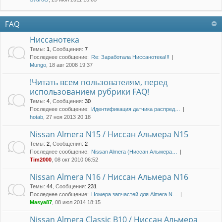
FAQ
Ниссанотека
Темы
:
1
,
Сообщения
:
7
Последнее сообщение:
Re: Заработала Ниссанотека!!!
Mungo
, 18 авг 2008 19:37
!Читать всем пользователям, перед
использованием рубрики FAQ!
Темы
:
4
,
Сообщения
:
30
Последнее сообщение:
Идентификация датчика распред…
hotab
, 27 ноя 2013 20:18
Nissan Almera N15 / Ниссан Альмера N15
Темы
:
2
,
Сообщения
:
2
Последнее сообщение:
Nissan Almera (Ниссан Альмера…
Tim2000
, 08 окт 2010 06:52
Nissan Almera N16 / Ниссан Альмера N16
Темы
:
44
,
Сообщения
:
231
Последнее сообщение:
Номера запчастей для Almera N…
Masya87
, 08 июл 2014 18:15
Nissan Almera Classic B10 / Ниссан Альмера