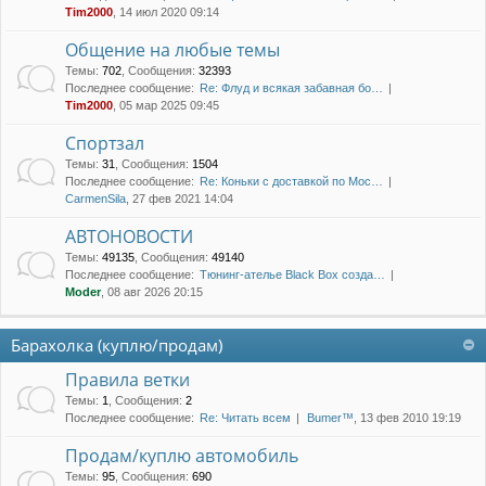
Tim2000
, 14 июл 2020 09:14
Общение на любые темы
Темы
:
702
,
Сообщения
:
32393
Последнее сообщение:
Re: Флуд и всякая забавная бо…
Tim2000
, 05 мар 2025 09:45
Спортзал
Темы
:
31
,
Сообщения
:
1504
Последнее сообщение:
Re: Коньки с доставкой по Мос…
CarmenSila
, 27 фев 2021 14:04
АВТОНОВОСТИ
Темы
:
49135
,
Сообщения
:
49140
Последнее сообщение:
Тюнинг-ателье Black Box созда…
Moder
, 08 авг 2026 20:15
Барахолка (куплю/продам)
Правила ветки
Темы
:
1
,
Сообщения
:
2
Последнее сообщение:
Re: Читать всем
Bumer™
, 13 фев 2010 19:19
Продам/куплю автомобиль
Темы
:
95
,
Сообщения
:
690