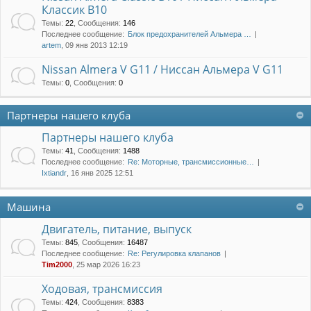
Классик B10
Темы
:
22
,
Сообщения
:
146
Последнее сообщение:
Блок предохранителей Альмера …
artem
, 09 янв 2013 12:19
Nissan Almera V G11 / Ниссан Альмера V G11
Темы
:
0
,
Сообщения
:
0
Партнеры нашего клуба
Партнеры нашего клуба
Темы
:
41
,
Сообщения
:
1488
Последнее сообщение:
Re: Моторные, трансмиссионные…
Ixtiandr
, 16 янв 2025 12:51
Машина
Двигатель, питание, выпуск
Темы
:
845
,
Сообщения
:
16487
Последнее сообщение:
Re: Регулировка клапанов
Tim2000
, 25 мар 2026 16:23
Ходовая, трансмиссия
Темы
:
424
,
Сообщения
:
8383