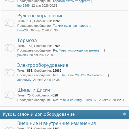
Последнее сообщение:
Коробка автомат дергает
Igor1968
, 12 апр 2026 00:51
Рулевое управление
Темы
:
108
,
Сообщения
:
1992
Последнее сообщение:
Толчки руля при повороте
Danil283
, 02 мар 2026 23:36
Тормоза
Темы
:
134
,
Сообщения
:
2769
Последнее сообщение:
Re: Фото инструкция по замене…
yuka83
, 30 авг 2021 23:07
Электрооборудование
Темы
:
855
,
Сообщения
:
12669
Последнее сообщение:
MLB The Show 26 HOF Weekend P…
JeansKey
, 21 июл 2026 13:35
Шины и Диски
Темы
:
76
,
Сообщения
:
4528
Последнее сообщение:
Re: Резина на Зиму
iurik168
, 23 окт 2020 19:14
Кузов, салон и доп.оборудование
Внешние и внутренние изменения
Темы
:
321
,
Сообщения
:
6302