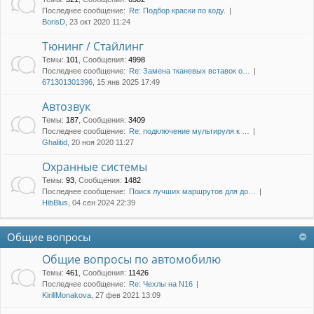
Последнее сообщение:
Re: Подбор краски по коду.
BorisD
, 23 окт 2020 11:24
Тюнинг / Стайлинг
Темы
:
101
,
Сообщения
:
4998
Последнее сообщение:
Re: Замена тканевых вставок о…
671301301396
, 15 янв 2025 17:49
Автозвук
Темы
:
187
,
Сообщения
:
3409
Последнее сообщение:
Re: подключение мультируля к …
Ghalitid
, 20 ноя 2020 11:27
Охранные системы
Темы
:
93
,
Сообщения
:
1482
Последнее сообщение:
Поиск лучших маршрутов для до…
HibBlus
, 04 сен 2024 22:39
Общие вопросы
Общие вопросы по автомобилю
Темы
:
461
,
Сообщения
:
11426
Последнее сообщение:
Re: Чехлы на N16
KirillMonakova
, 27 фев 2021 13:09