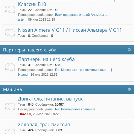
Классик B10
Темы
:
22
,
Сообщения
:
146
Последнее сообщение:
Блок предохранителей Альмера …
artem
, 09 янв 2013 12:19
Nissan Almera V G11 / Ниссан Альмера V G11
Темы
:
0
,
Сообщения
:
0
Партнеры нашего клуба
Партнеры нашего клуба
Темы
:
41
,
Сообщения
:
1488
Последнее сообщение:
Re: Моторные, трансмиссионные…
Ixtiandr
, 16 янв 2025 12:51
Машина
Двигатель, питание, выпуск
Темы
:
845
,
Сообщения
:
16487
Последнее сообщение:
Re: Регулировка клапанов
Tim2000
, 25 мар 2026 16:23
Ходовая, трансмиссия
Темы
:
424
,
Сообщения
:
8383