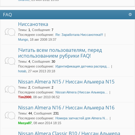
FAQ
Ниссанотека
Темы
:
1
,
Сообщения
:
7
Последнее сообщение:
Re: Заработала Ниссанотека!!!
Mungo
, 18 авг 2008 19:37
!Читать всем пользователям, перед
использованием рубрики FAQ!
Темы
:
4
,
Сообщения
:
30
Последнее сообщение:
Идентификация датчика распред…
hotab
, 27 ноя 2013 20:18
Nissan Almera N15 / Ниссан Альмера N15
Темы
:
2
,
Сообщения
:
2
Последнее сообщение:
Nissan Almera (Ниссан Альмера…
Tim2000
, 08 окт 2010 06:52
Nissan Almera N16 / Ниссан Альмера N16
Темы
:
44
,
Сообщения
:
231
Последнее сообщение:
Номера запчастей для Almera N…
Masya87
, 08 июл 2014 18:15
Nissan Almera Classic B10 / Ниссан Альмера