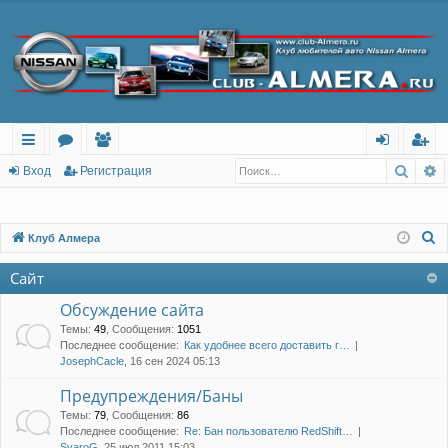
Поис
Р
с
о
ол
хо
ег
Вход
Регистрация
ы
ру
ьз
д
ис
лк
м
ов
тр
П
Клуб Алмера
о
и
ы
ат
ац
Сайт
и
ел
ия
с
Обсуждение сайта
и
к
Темы
:
49
,
Сообщения
:
1051
Последнее сообщение:
Как удобнее всего доставить г…
JosephCacle
, 16 сен 2024 05:13
Предупреждения/Баны
Темы
:
79
,
Сообщения
:
86
Последнее сообщение:
Re: Бан пользователю RedShift…
SvaroG
, 25 июл 2011 15:03