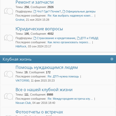
Ремонт и запчасти
Темы
:
256
,
Сообщения
:
2926
Подфорумы:
Что? Где? Почем?
,
Официальные дилеры
Последнее сообщение:
Re: Как выбрать надежную комп…
Grohot
, 21 ноя 2024 15:28
Юридические вопросы
Темы
:
195
,
Сообщения
:
4932
Подфорумы:
Страхование и кредитование
,
ДТП и ГИБДД
Последнее сообщение:
Как легко организовать переез…
HibRock
, 03 сен 2024 23:17
Клубная жизнь
Помощь нуждающимся людям
Темы
:
19
,
Сообщения
:
172
Последнее сообщение:
Re: ДТП-нужна помощь
VIKTOR80
, 11 фев 2015 20:23
Все о нашей клубной жизни
Темы
:
111
,
Сообщения
:
8988
Последнее сообщение:
Re: Междугородняя встреча клу…
Nissan Club
, 04 авг 2016 18:40
Фотоотчеты о встречах