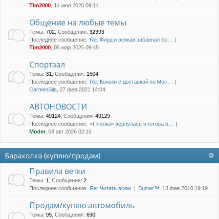
Tim2000
, 14 июл 2020 09:14
Общение на любые темы
Темы
:
702
,
Сообщения
:
32393
Последнее сообщение:
Re: Флуд и всякая забавная бо…
Tim2000
, 05 мар 2025 09:45
Спортзал
Темы
:
31
,
Сообщения
:
1504
Последнее сообщение:
Re: Коньки с доставкой по Мос…
CarmenSila
, 27 фев 2021 14:04
АВТОНОВОСТИ
Темы
:
49124
,
Сообщения
:
49129
Последнее сообщение:
«Пчёлка» вернулась и готова в…
Moder
, 08 авг 2026 02:15
Барахолка (куплю/продам)
Правила ветки
Темы
:
1
,
Сообщения
:
2
Последнее сообщение:
Re: Читать всем
Bumer™
, 13 фев 2010 19:19
Продам/куплю автомобиль
Темы
:
95
,
Сообщения
:
690