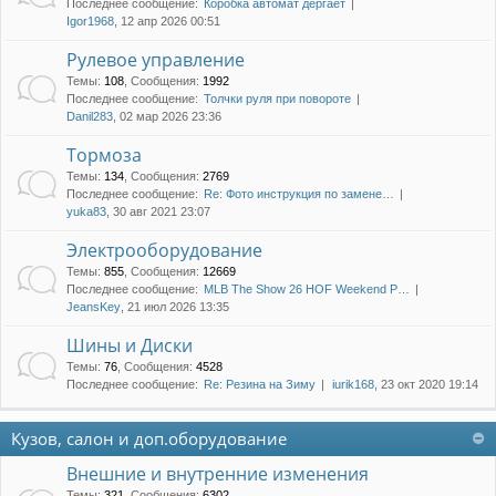
Последнее сообщение:
Коробка автомат дергает
Igor1968
, 12 апр 2026 00:51
Рулевое управление
Темы
:
108
,
Сообщения
:
1992
Последнее сообщение:
Толчки руля при повороте
Danil283
, 02 мар 2026 23:36
Тормоза
Темы
:
134
,
Сообщения
:
2769
Последнее сообщение:
Re: Фото инструкция по замене…
yuka83
, 30 авг 2021 23:07
Электрооборудование
Темы
:
855
,
Сообщения
:
12669
Последнее сообщение:
MLB The Show 26 HOF Weekend P…
JeansKey
, 21 июл 2026 13:35
Шины и Диски
Темы
:
76
,
Сообщения
:
4528
Последнее сообщение:
Re: Резина на Зиму
iurik168
, 23 окт 2020 19:14
Кузов, салон и доп.оборудование
Внешние и внутренние изменения
Темы
:
321
,
Сообщения
:
6302