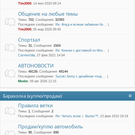
Tim2000
, 14 июл 2020 09:14
Общение на любые темы
Темы
:
702
,
Сообщения
:
32393
Последнее сообщение:
Re: Флуд и всякая забавная бо…
Tim2000
, 05 мар 2025 09:45
Спортзал
Темы
:
31
,
Сообщения
:
1504
Последнее сообщение:
Re: Коньки с доставкой по Мос…
CarmenSila
, 27 фев 2021 14:04
АВТОНОВОСТИ
Темы
:
49139
,
Сообщения
:
49144
Последнее сообщение:
Suzuki Jimny с дизайном «под …
Moder
, 09 авг 2026 12:15
Барахолка (куплю/продам)
Правила ветки
Темы
:
1
,
Сообщения
:
2
Последнее сообщение:
Re: Читать всем
Bumer™
, 13 фев 2010 19:19
Продам/куплю автомобиль
Темы
:
95
,
Сообщения
:
690