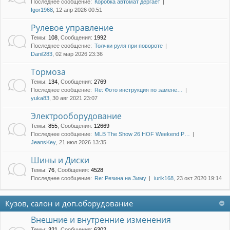
Последнее сообщение:
Коробка автомат дергает
Igor1968
, 12 апр 2026 00:51
Рулевое управление
Темы
:
108
,
Сообщения
:
1992
Последнее сообщение:
Толчки руля при повороте
Danil283
, 02 мар 2026 23:36
Тормоза
Темы
:
134
,
Сообщения
:
2769
Последнее сообщение:
Re: Фото инструкция по замене…
yuka83
, 30 авг 2021 23:07
Электрооборудование
Темы
:
855
,
Сообщения
:
12669
Последнее сообщение:
MLB The Show 26 HOF Weekend P…
JeansKey
, 21 июл 2026 13:35
Шины и Диски
Темы
:
76
,
Сообщения
:
4528
Последнее сообщение:
Re: Резина на Зиму
iurik168
, 23 окт 2020 19:14
Кузов, салон и доп.оборудование
Внешние и внутренние изменения
Темы
:
321
,
Сообщения
:
6302