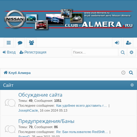
Поис
Р
с
о
ол
хо
ег
Вход
Регистрация
ы
ру
ьз
д
ис
лк
м
ов
тр
П
Клуб Алмера
о
и
ы
ат
ац
Сайт
и
ел
ия
с
Обсуждение сайта
и
к
Темы
:
49
,
Сообщения
:
1051
Последнее сообщение:
Как удобнее всего доставить г…
JosephCacle
, 16 сен 2024 05:13
Предупреждения/Баны
Темы
:
79
,
Сообщения
:
86
Последнее сообщение:
Re: Бан пользователю RedShift…
SvaroG
, 25 июл 2011 15:03