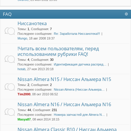
FAQ
Ниссанотека
Темы
:
1
,
Сообщения
:
7
Последнее сообщение:
Re: Заработала Ниссанотека!!!
Mungo
, 18 авг 2008 19:37
!Читать всем пользователям, перед
использованием рубрики FAQ!
Темы
:
4
,
Сообщения
:
30
Последнее сообщение:
Идентификация датчика распред…
hotab
, 27 ноя 2013 20:18
Nissan Almera N15 / Ниссан Альмера N15
Темы
:
2
,
Сообщения
:
2
Последнее сообщение:
Nissan Almera (Ниссан Альмера…
Tim2000
, 08 окт 2010 06:52
Nissan Almera N16 / Ниссан Альмера N16
Темы
:
44
,
Сообщения
:
231
Последнее сообщение:
Номера запчастей для Almera N…
Masya87
, 08 июл 2014 18:15
Nissan Almera Classic B10 / Ниссан Альмера