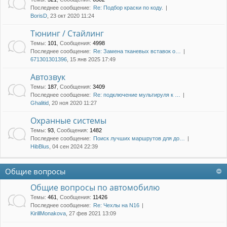
Последнее сообщение:
Re: Подбор краски по коду.
BorisD
, 23 окт 2020 11:24
Тюнинг / Стайлинг
Темы
:
101
,
Сообщения
:
4998
Последнее сообщение:
Re: Замена тканевых вставок о…
671301301396
, 15 янв 2025 17:49
Автозвук
Темы
:
187
,
Сообщения
:
3409
Последнее сообщение:
Re: подключение мультируля к …
Ghalitid
, 20 ноя 2020 11:27
Охранные системы
Темы
:
93
,
Сообщения
:
1482
Последнее сообщение:
Поиск лучших маршрутов для до…
HibBlus
, 04 сен 2024 22:39
Общие вопросы
Общие вопросы по автомобилю
Темы
:
461
,
Сообщения
:
11426
Последнее сообщение:
Re: Чехлы на N16
KirillMonakova
, 27 фев 2021 13:09