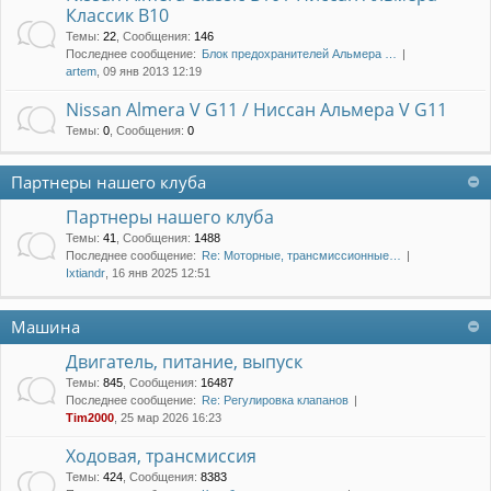
Классик B10
Темы
:
22
,
Сообщения
:
146
Последнее сообщение:
Блок предохранителей Альмера …
artem
, 09 янв 2013 12:19
Nissan Almera V G11 / Ниссан Альмера V G11
Темы
:
0
,
Сообщения
:
0
Партнеры нашего клуба
Партнеры нашего клуба
Темы
:
41
,
Сообщения
:
1488
Последнее сообщение:
Re: Моторные, трансмиссионные…
Ixtiandr
, 16 янв 2025 12:51
Машина
Двигатель, питание, выпуск
Темы
:
845
,
Сообщения
:
16487
Последнее сообщение:
Re: Регулировка клапанов
Tim2000
, 25 мар 2026 16:23
Ходовая, трансмиссия
Темы
:
424
,
Сообщения
:
8383