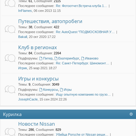
Темы
:
61
,
Сообщения
:
2115
Последнее сообщение:
Re: Фотоотчет.Встреча клуба 1…
InFlames
, 06 сен 2013 11:15
Путешествия, автопробеги
Темы
:
38
,
Сообщения
:
422
Последнее сообщение:
Re: AutoQuest "ПОДМОСКОВНАЯ У…
Bakall
, 20 окт 2020 17:22
Клуб в регионах
Темы
:
84
,
Сообщения
:
2264
Подфорумы:
Питер
,
Екатеринбург
,
Иваново
Последнее сообщение:
Re: Санкт-Петербург. Шиномонт…
Игрик
, 25 мар 2021 18:27
Игры и конкурсы
Темы
:
9
,
Сообщения
:
3049
Подфорумы:
Конкурсы
,
Игры
Последнее сообщение:
Ищу опытную компанию по грузо…
JosephCacle
, 15 сен 2024 22:26
Курилка
Новости Nissan
Темы
:
286
,
Сообщения
:
829
Последнее сообщение:
Убийца Porsche от Nissan реши…