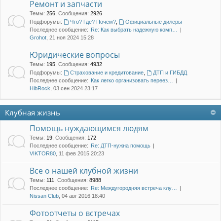
Ремонт и запчасти
Темы
:
256
,
Сообщения
:
2926
Подфорумы:
Что? Где? Почем?
,
Официальные дилеры
Последнее сообщение:
Re: Как выбрать надежную комп…
Grohot
, 21 ноя 2024 15:28
Юридические вопросы
Темы
:
195
,
Сообщения
:
4932
Подфорумы:
Страхование и кредитование
,
ДТП и ГИБДД
Последнее сообщение:
Как легко организовать переез…
HibRock
, 03 сен 2024 23:17
Клубная жизнь
Помощь нуждающимся людям
Темы
:
19
,
Сообщения
:
172
Последнее сообщение:
Re: ДТП-нужна помощь
VIKTOR80
, 11 фев 2015 20:23
Все о нашей клубной жизни
Темы
:
111
,
Сообщения
:
8988
Последнее сообщение:
Re: Междугородняя встреча клу…
Nissan Club
, 04 авг 2016 18:40
Фотоотчеты о встречах