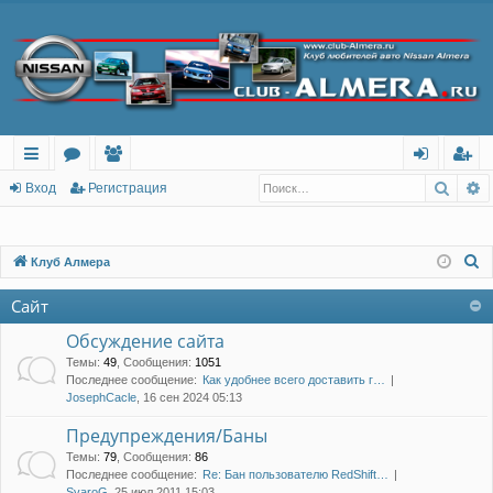
Поис
Р
с
о
ол
хо
ег
Вход
Регистрация
ы
ру
ьз
д
ис
лк
м
ов
тр
П
Клуб Алмера
о
и
ы
ат
ац
Сайт
и
ел
ия
с
Обсуждение сайта
и
к
Темы
:
49
,
Сообщения
:
1051
Последнее сообщение:
Как удобнее всего доставить г…
JosephCacle
, 16 сен 2024 05:13
Предупреждения/Баны
Темы
:
79
,
Сообщения
:
86
Последнее сообщение:
Re: Бан пользователю RedShift…
SvaroG
, 25 июл 2011 15:03