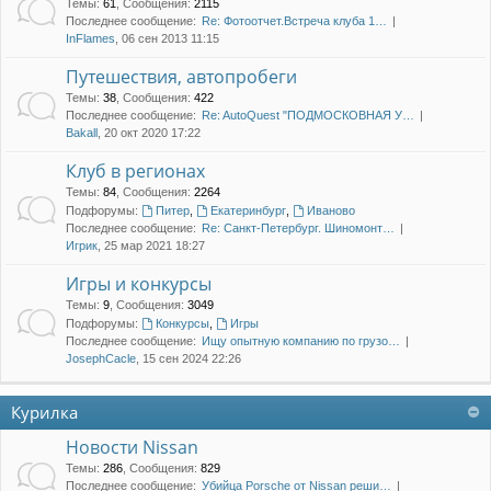
Темы
:
61
,
Сообщения
:
2115
Последнее сообщение:
Re: Фотоотчет.Встреча клуба 1…
InFlames
, 06 сен 2013 11:15
Путешествия, автопробеги
Темы
:
38
,
Сообщения
:
422
Последнее сообщение:
Re: AutoQuest "ПОДМОСКОВНАЯ У…
Bakall
, 20 окт 2020 17:22
Клуб в регионах
Темы
:
84
,
Сообщения
:
2264
Подфорумы:
Питер
,
Екатеринбург
,
Иваново
Последнее сообщение:
Re: Санкт-Петербург. Шиномонт…
Игрик
, 25 мар 2021 18:27
Игры и конкурсы
Темы
:
9
,
Сообщения
:
3049
Подфорумы:
Конкурсы
,
Игры
Последнее сообщение:
Ищу опытную компанию по грузо…
JosephCacle
, 15 сен 2024 22:26
Курилка
Новости Nissan
Темы
:
286
,
Сообщения
:
829
Последнее сообщение:
Убийца Porsche от Nissan реши…