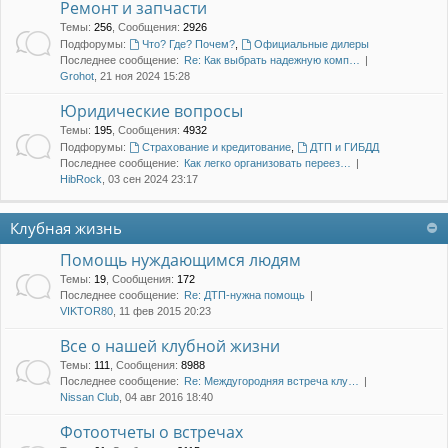
Ремонт и запчасти
Темы
:
256
,
Сообщения
:
2926
Подфорумы:
Что? Где? Почем?
,
Официальные дилеры
Последнее сообщение:
Re: Как выбрать надежную комп…
Grohot
, 21 ноя 2024 15:28
Юридические вопросы
Темы
:
195
,
Сообщения
:
4932
Подфорумы:
Страхование и кредитование
,
ДТП и ГИБДД
Последнее сообщение:
Как легко организовать переез…
HibRock
, 03 сен 2024 23:17
Клубная жизнь
Помощь нуждающимся людям
Темы
:
19
,
Сообщения
:
172
Последнее сообщение:
Re: ДТП-нужна помощь
VIKTOR80
, 11 фев 2015 20:23
Все о нашей клубной жизни
Темы
:
111
,
Сообщения
:
8988
Последнее сообщение:
Re: Междугородняя встреча клу…
Nissan Club
, 04 авг 2016 18:40
Фотоотчеты о встречах