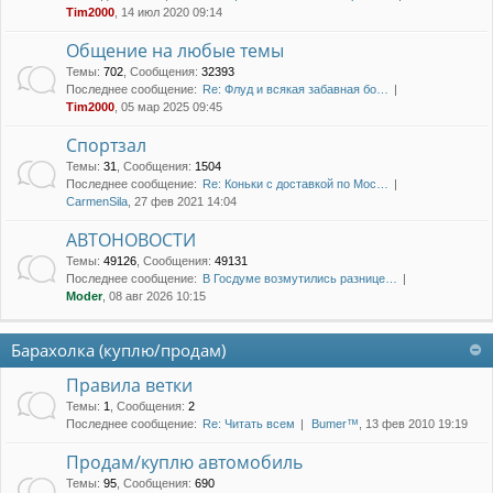
Tim2000
, 14 июл 2020 09:14
Общение на любые темы
Темы
:
702
,
Сообщения
:
32393
Последнее сообщение:
Re: Флуд и всякая забавная бо…
Tim2000
, 05 мар 2025 09:45
Спортзал
Темы
:
31
,
Сообщения
:
1504
Последнее сообщение:
Re: Коньки с доставкой по Мос…
CarmenSila
, 27 фев 2021 14:04
АВТОНОВОСТИ
Темы
:
49126
,
Сообщения
:
49131
Последнее сообщение:
В Госдуме возмутились разнице…
Moder
, 08 авг 2026 10:15
Барахолка (куплю/продам)
Правила ветки
Темы
:
1
,
Сообщения
:
2
Последнее сообщение:
Re: Читать всем
Bumer™
, 13 фев 2010 19:19
Продам/куплю автомобиль
Темы
:
95
,
Сообщения
:
690