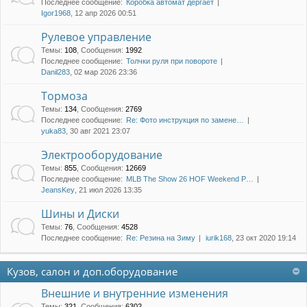
Последнее сообщение:
Коробка автомат дергает
Igor1968
, 12 апр 2026 00:51
Рулевое управление
Темы
:
108
,
Сообщения
:
1992
Последнее сообщение:
Толчки руля при повороте
Danil283
, 02 мар 2026 23:36
Тормоза
Темы
:
134
,
Сообщения
:
2769
Последнее сообщение:
Re: Фото инструкция по замене…
yuka83
, 30 авг 2021 23:07
Электрооборудование
Темы
:
855
,
Сообщения
:
12669
Последнее сообщение:
MLB The Show 26 HOF Weekend P…
JeansKey
, 21 июл 2026 13:35
Шины и Диски
Темы
:
76
,
Сообщения
:
4528
Последнее сообщение:
Re: Резина на Зиму
iurik168
, 23 окт 2020 19:14
Кузов, салон и доп.оборудование
Внешние и внутренние изменения
Темы
:
321
,
Сообщения
:
6302