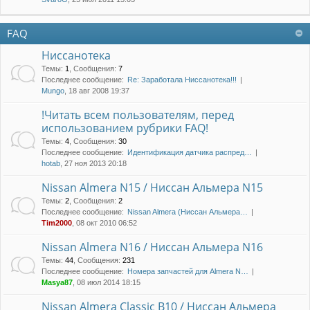
FAQ
Ниссанотека
Темы
:
1
,
Сообщения
:
7
Последнее сообщение:
Re: Заработала Ниссанотека!!!
Mungo
, 18 авг 2008 19:37
!Читать всем пользователям, перед
использованием рубрики FAQ!
Темы
:
4
,
Сообщения
:
30
Последнее сообщение:
Идентификация датчика распред…
hotab
, 27 ноя 2013 20:18
Nissan Almera N15 / Ниссан Альмера N15
Темы
:
2
,
Сообщения
:
2
Последнее сообщение:
Nissan Almera (Ниссан Альмера…
Tim2000
, 08 окт 2010 06:52
Nissan Almera N16 / Ниссан Альмера N16
Темы
:
44
,
Сообщения
:
231
Последнее сообщение:
Номера запчастей для Almera N…
Masya87
, 08 июл 2014 18:15
Nissan Almera Classic B10 / Ниссан Альмера