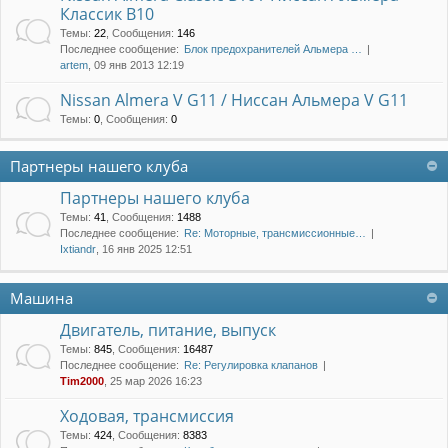
Классик B10
Темы
:
22
,
Сообщения
:
146
Последнее сообщение:
Блок предохранителей Альмера …
artem
, 09 янв 2013 12:19
Nissan Almera V G11 / Ниссан Альмера V G11
Темы
:
0
,
Сообщения
:
0
Партнеры нашего клуба
Партнеры нашего клуба
Темы
:
41
,
Сообщения
:
1488
Последнее сообщение:
Re: Моторные, трансмиссионные…
Ixtiandr
, 16 янв 2025 12:51
Машина
Двигатель, питание, выпуск
Темы
:
845
,
Сообщения
:
16487
Последнее сообщение:
Re: Регулировка клапанов
Tim2000
, 25 мар 2026 16:23
Ходовая, трансмиссия
Темы
:
424
,
Сообщения
:
8383