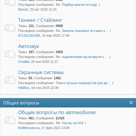
Последнее сообщение:
Re: Подбор краски по коду.
BorisD
, 23 окт 2020 11:24
Тюнинг / Стайлинг
Темы
:
101
,
Сообщения
:
4998
Последнее сообщение:
Re: Замена тканевых вставок о…
671301301396
, 15 янв 2025 17:49
Автозвук
Темы
:
187
,
Сообщения
:
3409
Последнее сообщение:
Re: подключение мультируля к …
Ghalitid
, 20 ноя 2020 11:27
Охранные системы
Темы
:
93
,
Сообщения
:
1482
Последнее сообщение:
Поиск лучших маршрутов для до…
HibBlus
, 04 сен 2024 22:39
Общие вопросы
Общие вопросы по автомобилю
Темы
:
461
,
Сообщения
:
11426
Последнее сообщение:
Re: Чехлы на N16
KirillMonakova
, 27 фев 2021 13:09