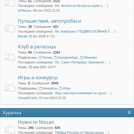
Темы
:
61
,
Сообщения
:
2115
Последнее сообщение:
Re: Фотоотчет.Встреча клуба 1…
InFlames
, 06 сен 2013 11:15
Путешествия, автопробеги
Темы
:
38
,
Сообщения
:
422
Последнее сообщение:
Re: AutoQuest "ПОДМОСКОВНАЯ У…
Bakall
, 20 окт 2020 17:22
Клуб в регионах
Темы
:
84
,
Сообщения
:
2264
Подфорумы:
Питер
,
Екатеринбург
,
Иваново
Последнее сообщение:
Re: Санкт-Петербург. Шиномонт…
Игрик
, 25 мар 2021 18:27
Игры и конкурсы
Темы
:
9
,
Сообщения
:
3049
Подфорумы:
Конкурсы
,
Игры
Последнее сообщение:
Ищу опытную компанию по грузо…
JosephCacle
, 15 сен 2024 22:26
Курилка
Новости Nissan
Темы
:
286
,
Сообщения
:
829
Последнее сообщение:
Убийца Porsche от Nissan реши…