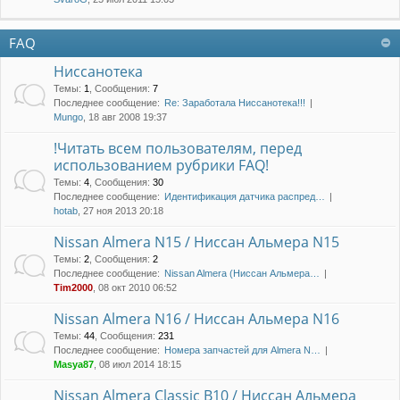
FAQ
Ниссанотека
Темы
:
1
,
Сообщения
:
7
Последнее сообщение:
Re: Заработала Ниссанотека!!!
Mungo
, 18 авг 2008 19:37
!Читать всем пользователям, перед
использованием рубрики FAQ!
Темы
:
4
,
Сообщения
:
30
Последнее сообщение:
Идентификация датчика распред…
hotab
, 27 ноя 2013 20:18
Nissan Almera N15 / Ниссан Альмера N15
Темы
:
2
,
Сообщения
:
2
Последнее сообщение:
Nissan Almera (Ниссан Альмера…
Tim2000
, 08 окт 2010 06:52
Nissan Almera N16 / Ниссан Альмера N16
Темы
:
44
,
Сообщения
:
231
Последнее сообщение:
Номера запчастей для Almera N…
Masya87
, 08 июл 2014 18:15
Nissan Almera Classic B10 / Ниссан Альмера