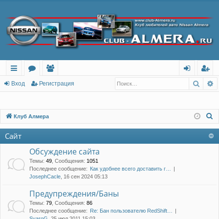
Поис
Р
с
о
ол
хо
ег
Вход
Регистрация
ы
ру
ьз
д
ис
лк
м
ов
тр
П
Клуб Алмера
о
и
ы
ат
ац
Сайт
и
ел
ия
с
Обсуждение сайта
и
к
Темы
:
49
,
Сообщения
:
1051
Последнее сообщение:
Как удобнее всего доставить г…
JosephCacle
, 16 сен 2024 05:13
Предупреждения/Баны
Темы
:
79
,
Сообщения
:
86
Последнее сообщение:
Re: Бан пользователю RedShift…
SvaroG
, 25 июл 2011 15:03