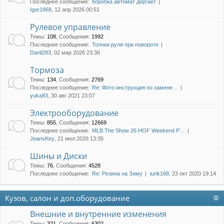
Последнее сообщение:
Коробка автомат дергает
Igor1968
, 12 апр 2026 00:51
Рулевое управление
Темы
:
108
,
Сообщения
:
1992
Последнее сообщение:
Толчки руля при повороте
Danil283
, 02 мар 2026 23:36
Тормоза
Темы
:
134
,
Сообщения
:
2769
Последнее сообщение:
Re: Фото инструкция по замене…
yuka83
, 30 авг 2021 23:07
Электрооборудование
Темы
:
855
,
Сообщения
:
12669
Последнее сообщение:
MLB The Show 26 HOF Weekend P…
JeansKey
, 21 июл 2026 13:35
Шины и Диски
Темы
:
76
,
Сообщения
:
4528
Последнее сообщение:
Re: Резина на Зиму
iurik168
, 23 окт 2020 19:14
Кузов, салон и доп.оборудование
Внешние и внутренние изменения
Темы
:
321
,
Сообщения
:
6302