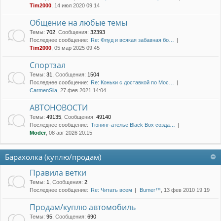
Tim2000
, 14 июл 2020 09:14
Общение на любые темы
Темы
:
702
,
Сообщения
:
32393
Последнее сообщение:
Re: Флуд и всякая забавная бо…
Tim2000
, 05 мар 2025 09:45
Спортзал
Темы
:
31
,
Сообщения
:
1504
Последнее сообщение:
Re: Коньки с доставкой по Мос…
CarmenSila
, 27 фев 2021 14:04
АВТОНОВОСТИ
Темы
:
49135
,
Сообщения
:
49140
Последнее сообщение:
Тюнинг-ателье Black Box созда…
Moder
, 08 авг 2026 20:15
Барахолка (куплю/продам)
Правила ветки
Темы
:
1
,
Сообщения
:
2
Последнее сообщение:
Re: Читать всем
Bumer™
, 13 фев 2010 19:19
Продам/куплю автомобиль
Темы
:
95
,
Сообщения
:
690