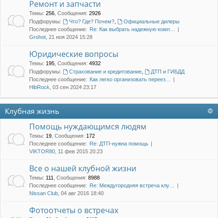
Ремонт и запчасти
Темы
:
256
,
Сообщения
:
2926
Подфорумы:
Что? Где? Почем?
,
Официальные дилеры
Последнее сообщение:
Re: Как выбрать надежную комп…
Grohot
, 21 ноя 2024 15:28
Юридические вопросы
Темы
:
195
,
Сообщения
:
4932
Подфорумы:
Страхование и кредитование
,
ДТП и ГИБДД
Последнее сообщение:
Как легко организовать переез…
HibRock
, 03 сен 2024 23:17
Клубная жизнь
Помощь нуждающимся людям
Темы
:
19
,
Сообщения
:
172
Последнее сообщение:
Re: ДТП-нужна помощь
VIKTOR80
, 11 фев 2015 20:23
Все о нашей клубной жизни
Темы
:
111
,
Сообщения
:
8988
Последнее сообщение:
Re: Междугородняя встреча клу…
Nissan Club
, 04 авг 2016 18:40
Фотоотчеты о встречах