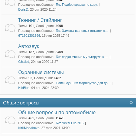
Последнее сообщение:
Re: Подбор краски по коду.
BorisD
, 23 окт 2020 11:24
Тюнинг / Стайлинг
Темы
:
101
,
Сообщения
:
4998
Последнее сообщение:
Re: Замена тканевых вставок о…
671301301396
, 15 янв 2025 17:49
Автозвук
Темы
:
187
,
Сообщения
:
3409
Последнее сообщение:
Re: подключение мультируля к …
Ghalitid
, 20 ноя 2020 11:27
Охранные системы
Темы
:
93
,
Сообщения
:
1482
Последнее сообщение:
Поиск лучших маршрутов для до…
HibBlus
, 04 сен 2024 22:39
Общие вопросы
Общие вопросы по автомобилю
Темы
:
461
,
Сообщения
:
11426
Последнее сообщение:
Re: Чехлы на N16
KirillMonakova
, 27 фев 2021 13:09