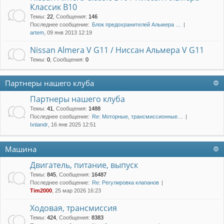
Классик B10
Темы
:
22
,
Сообщения
:
146
Последнее сообщение:
Блок предохранителей Альмера …
artem
, 09 янв 2013 12:19
Nissan Almera V G11 / Ниссан Альмера V G11
Темы
:
0
,
Сообщения
:
0
Партнеры нашего клуба
Партнеры нашего клуба
Темы
:
41
,
Сообщения
:
1488
Последнее сообщение:
Re: Моторные, трансмиссионные…
Ixtiandr
, 16 янв 2025 12:51
Машина
Двигатель, питание, выпуск
Темы
:
845
,
Сообщения
:
16487
Последнее сообщение:
Re: Регулировка клапанов
Tim2000
, 25 мар 2026 16:23
Ходовая, трансмиссия
Темы
:
424
,
Сообщения
:
8383