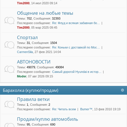
Tim2000
, 14 июл 2020 09:14
Общение на любые темы
Темы
:
702
,
Сообщения
:
32393
Последнее сообщение:
Re: Флуд и всякая забавная бо…
Tim2000
, 05 мар 2025 09:45
Спортзал
Темы
:
31
,
Сообщения
:
1504
Последнее сообщение:
Re: Коньки с доставкой по Мос…
CarmenSila
, 27 фев 2021 14:04
АВТОНОВОСТИ
Темы
:
49079
,
Сообщения
:
49084
Последнее сообщение:
Самый дорогой Hyundai в истор…
Moder
, 07 авг 2026 09:15
Барахолка (куплю/продам)
Правила ветки
Темы
:
1
,
Сообщения
:
2
Последнее сообщение:
Re: Читать всем
Bumer™
, 13 фев 2010 19:19
Продам/куплю автомобиль
Темы
:
95
,
Сообщения
:
690