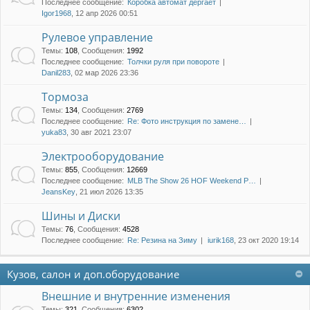
Последнее сообщение:
Коробка автомат дергает
Igor1968
, 12 апр 2026 00:51
Рулевое управление
Темы
:
108
,
Сообщения
:
1992
Последнее сообщение:
Толчки руля при повороте
Danil283
, 02 мар 2026 23:36
Тормоза
Темы
:
134
,
Сообщения
:
2769
Последнее сообщение:
Re: Фото инструкция по замене…
yuka83
, 30 авг 2021 23:07
Электрооборудование
Темы
:
855
,
Сообщения
:
12669
Последнее сообщение:
MLB The Show 26 HOF Weekend P…
JeansKey
, 21 июл 2026 13:35
Шины и Диски
Темы
:
76
,
Сообщения
:
4528
Последнее сообщение:
Re: Резина на Зиму
iurik168
, 23 окт 2020 19:14
Кузов, салон и доп.оборудование
Внешние и внутренние изменения
Темы
:
321
,
Сообщения
:
6302