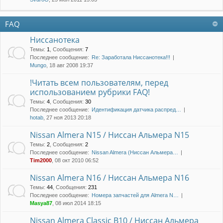
FAQ
Ниссанотека
Темы
:
1
,
Сообщения
:
7
Последнее сообщение:
Re: Заработала Ниссанотека!!!
Mungo
, 18 авг 2008 19:37
!Читать всем пользователям, перед
использованием рубрики FAQ!
Темы
:
4
,
Сообщения
:
30
Последнее сообщение:
Идентификация датчика распред…
hotab
, 27 ноя 2013 20:18
Nissan Almera N15 / Ниссан Альмера N15
Темы
:
2
,
Сообщения
:
2
Последнее сообщение:
Nissan Almera (Ниссан Альмера…
Tim2000
, 08 окт 2010 06:52
Nissan Almera N16 / Ниссан Альмера N16
Темы
:
44
,
Сообщения
:
231
Последнее сообщение:
Номера запчастей для Almera N…
Masya87
, 08 июл 2014 18:15
Nissan Almera Classic B10 / Ниссан Альмера