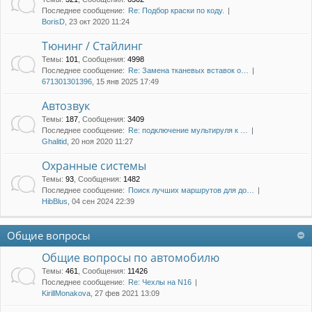
Последнее сообщение:
Re: Подбор краски по коду.
BorisD
, 23 окт 2020 11:24
Тюнинг / Стайлинг
Темы
:
101
,
Сообщения
:
4998
Последнее сообщение:
Re: Замена тканевых вставок о…
671301301396
, 15 янв 2025 17:49
Автозвук
Темы
:
187
,
Сообщения
:
3409
Последнее сообщение:
Re: подключение мультируля к …
Ghalitid
, 20 ноя 2020 11:27
Охранные системы
Темы
:
93
,
Сообщения
:
1482
Последнее сообщение:
Поиск лучших маршрутов для до…
HibBlus
, 04 сен 2024 22:39
Общие вопросы
Общие вопросы по автомобилю
Темы
:
461
,
Сообщения
:
11426
Последнее сообщение:
Re: Чехлы на N16
KirillMonakova
, 27 фев 2021 13:09