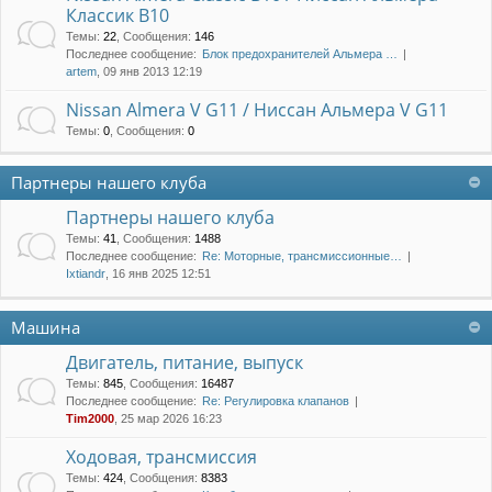
Классик B10
Темы
:
22
,
Сообщения
:
146
Последнее сообщение:
Блок предохранителей Альмера …
artem
, 09 янв 2013 12:19
Nissan Almera V G11 / Ниссан Альмера V G11
Темы
:
0
,
Сообщения
:
0
Партнеры нашего клуба
Партнеры нашего клуба
Темы
:
41
,
Сообщения
:
1488
Последнее сообщение:
Re: Моторные, трансмиссионные…
Ixtiandr
, 16 янв 2025 12:51
Машина
Двигатель, питание, выпуск
Темы
:
845
,
Сообщения
:
16487
Последнее сообщение:
Re: Регулировка клапанов
Tim2000
, 25 мар 2026 16:23
Ходовая, трансмиссия
Темы
:
424
,
Сообщения
:
8383