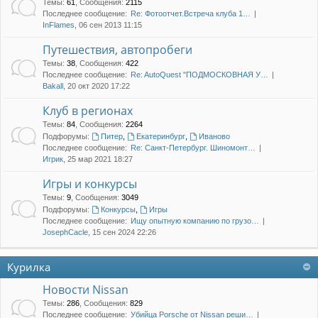
Темы
:
61
,
Сообщения
:
2115
Последнее сообщение:
Re: Фотоотчет.Встреча клуба 1…
InFlames
, 06 сен 2013 11:15
Путешествия, автопробеги
Темы
:
38
,
Сообщения
:
422
Последнее сообщение:
Re: AutoQuest "ПОДМОСКОВНАЯ У…
Bakall
, 20 окт 2020 17:22
Клуб в регионах
Темы
:
84
,
Сообщения
:
2264
Подфорумы:
Питер
,
Екатеринбург
,
Иваново
Последнее сообщение:
Re: Санкт-Петербург. Шиномонт…
Игрик
, 25 мар 2021 18:27
Игры и конкурсы
Темы
:
9
,
Сообщения
:
3049
Подфорумы:
Конкурсы
,
Игры
Последнее сообщение:
Ищу опытную компанию по грузо…
JosephCacle
, 15 сен 2024 22:26
Курилка
Новости Nissan
Темы
:
286
,
Сообщения
:
829
Последнее сообщение:
Убийца Porsche от Nissan реши…