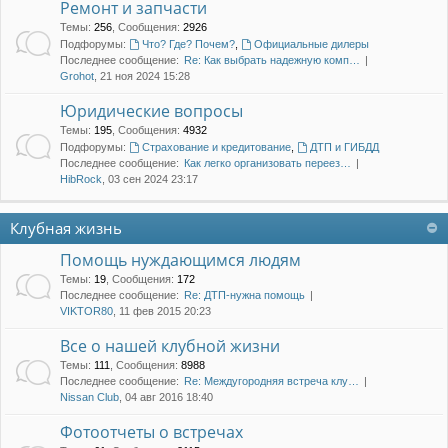
Ремонт и запчасти
Темы
:
256
,
Сообщения
:
2926
Подфорумы:
Что? Где? Почем?
,
Официальные дилеры
Последнее сообщение:
Re: Как выбрать надежную комп…
Grohot
, 21 ноя 2024 15:28
Юридические вопросы
Темы
:
195
,
Сообщения
:
4932
Подфорумы:
Страхование и кредитование
,
ДТП и ГИБДД
Последнее сообщение:
Как легко организовать переез…
HibRock
, 03 сен 2024 23:17
Клубная жизнь
Помощь нуждающимся людям
Темы
:
19
,
Сообщения
:
172
Последнее сообщение:
Re: ДТП-нужна помощь
VIKTOR80
, 11 фев 2015 20:23
Все о нашей клубной жизни
Темы
:
111
,
Сообщения
:
8988
Последнее сообщение:
Re: Междугородняя встреча клу…
Nissan Club
, 04 авг 2016 18:40
Фотоотчеты о встречах