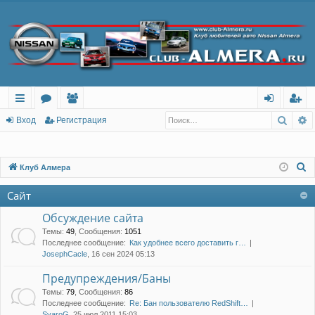
Поис
Р
с
о
ол
хо
ег
Вход
Регистрация
ы
ру
ьз
д
ис
лк
м
ов
тр
П
Клуб Алмера
о
и
ы
ат
ац
Сайт
и
ел
ия
с
Обсуждение сайта
и
к
Темы
:
49
,
Сообщения
:
1051
Последнее сообщение:
Как удобнее всего доставить г…
JosephCacle
, 16 сен 2024 05:13
Предупреждения/Баны
Темы
:
79
,
Сообщения
:
86
Последнее сообщение:
Re: Бан пользователю RedShift…
SvaroG
, 25 июл 2011 15:03