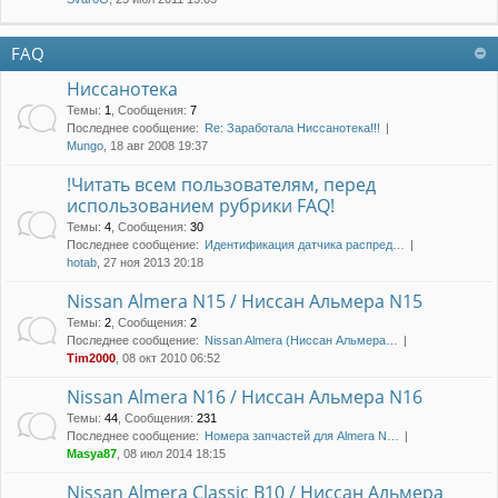
FAQ
Ниссанотека
Темы
:
1
,
Сообщения
:
7
Последнее сообщение:
Re: Заработала Ниссанотека!!!
Mungo
, 18 авг 2008 19:37
!Читать всем пользователям, перед
использованием рубрики FAQ!
Темы
:
4
,
Сообщения
:
30
Последнее сообщение:
Идентификация датчика распред…
hotab
, 27 ноя 2013 20:18
Nissan Almera N15 / Ниссан Альмера N15
Темы
:
2
,
Сообщения
:
2
Последнее сообщение:
Nissan Almera (Ниссан Альмера…
Tim2000
, 08 окт 2010 06:52
Nissan Almera N16 / Ниссан Альмера N16
Темы
:
44
,
Сообщения
:
231
Последнее сообщение:
Номера запчастей для Almera N…
Masya87
, 08 июл 2014 18:15
Nissan Almera Classic B10 / Ниссан Альмера