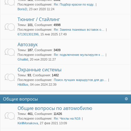
Последнее сообщение:
Re: Подбор краски по коду.
BorisD
, 23 окт 2020 11:24
Тюнинг / Стайлинг
Темы
:
101
,
Сообщения
:
4998
Последнее сообщение:
Re: Замена тканевых вставок о…
671301301396
, 15 янв 2025 17:49
Автозвук
Темы
:
187
,
Сообщения
:
3409
Последнее сообщение:
Re: подключение мультируля к …
Ghalitid
, 20 ноя 2020 11:27
Охранные системы
Темы
:
93
,
Сообщения
:
1482
Последнее сообщение:
Поиск лучших маршрутов для до…
HibBlus
, 04 сен 2024 22:39
Общие вопросы
Общие вопросы по автомобилю
Темы
:
461
,
Сообщения
:
11426
Последнее сообщение:
Re: Чехлы на N16
KirillMonakova
, 27 фев 2021 13:09