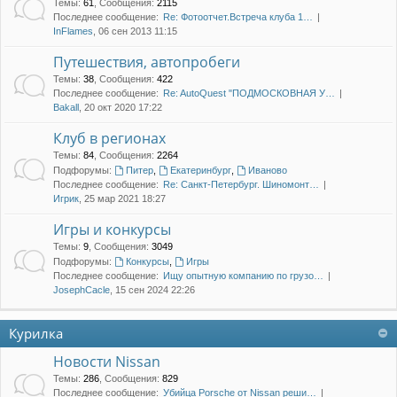
Темы
:
61
,
Сообщения
:
2115
Последнее сообщение:
Re: Фотоотчет.Встреча клуба 1…
InFlames
, 06 сен 2013 11:15
Путешествия, автопробеги
Темы
:
38
,
Сообщения
:
422
Последнее сообщение:
Re: AutoQuest "ПОДМОСКОВНАЯ У…
Bakall
, 20 окт 2020 17:22
Клуб в регионах
Темы
:
84
,
Сообщения
:
2264
Подфорумы:
Питер
,
Екатеринбург
,
Иваново
Последнее сообщение:
Re: Санкт-Петербург. Шиномонт…
Игрик
, 25 мар 2021 18:27
Игры и конкурсы
Темы
:
9
,
Сообщения
:
3049
Подфорумы:
Конкурсы
,
Игры
Последнее сообщение:
Ищу опытную компанию по грузо…
JosephCacle
, 15 сен 2024 22:26
Курилка
Новости Nissan
Темы
:
286
,
Сообщения
:
829
Последнее сообщение:
Убийца Porsche от Nissan реши…