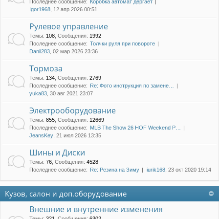
Последнее сообщение:
Коробка автомат дергает
Igor1968
, 12 апр 2026 00:51
Рулевое управление
Темы
:
108
,
Сообщения
:
1992
Последнее сообщение:
Толчки руля при повороте
Danil283
, 02 мар 2026 23:36
Тормоза
Темы
:
134
,
Сообщения
:
2769
Последнее сообщение:
Re: Фото инструкция по замене…
yuka83
, 30 авг 2021 23:07
Электрооборудование
Темы
:
855
,
Сообщения
:
12669
Последнее сообщение:
MLB The Show 26 HOF Weekend P…
JeansKey
, 21 июл 2026 13:35
Шины и Диски
Темы
:
76
,
Сообщения
:
4528
Последнее сообщение:
Re: Резина на Зиму
iurik168
, 23 окт 2020 19:14
Кузов, салон и доп.оборудование
Внешние и внутренние изменения
Темы
:
321
,
Сообщения
:
6302