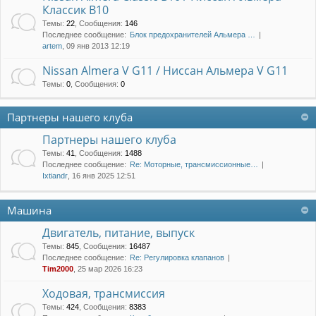
Классик B10
Темы
:
22
,
Сообщения
:
146
Последнее сообщение:
Блок предохранителей Альмера …
artem
, 09 янв 2013 12:19
Nissan Almera V G11 / Ниссан Альмера V G11
Темы
:
0
,
Сообщения
:
0
Партнеры нашего клуба
Партнеры нашего клуба
Темы
:
41
,
Сообщения
:
1488
Последнее сообщение:
Re: Моторные, трансмиссионные…
Ixtiandr
, 16 янв 2025 12:51
Машина
Двигатель, питание, выпуск
Темы
:
845
,
Сообщения
:
16487
Последнее сообщение:
Re: Регулировка клапанов
Tim2000
, 25 мар 2026 16:23
Ходовая, трансмиссия
Темы
:
424
,
Сообщения
:
8383