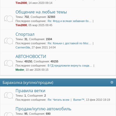
Tim2000
, 14 июл 2020 09:14
Общение на любые темы
Темы
:
702
,
Сообщения
:
32393
Последнее сообщение:
Re: Флуд и всякая забавная бо…
Tim2000
, 05 мар 2025 09:45
Спортзал
Темы
:
31
,
Сообщения
:
1504
Последнее сообщение:
Re: Коньки с доставкой по Мос…
CarmenSila
, 27 фев 2021 14:04
АВТОНОВОСТИ
Темы
:
49150
,
Сообщения
:
49155
Последнее сообщение:
В ГД предложили вернуть скидк…
Moder
, 10 авг 2026 00:15
Барахолка (куплю/продам)
Правила ветки
Темы
:
1
,
Сообщения
:
2
Последнее сообщение:
Re: Читать всем
Bumer™
, 13 фев 2010 19:19
Продам/куплю автомобиль
Темы
:
95
,
Сообщения
:
690