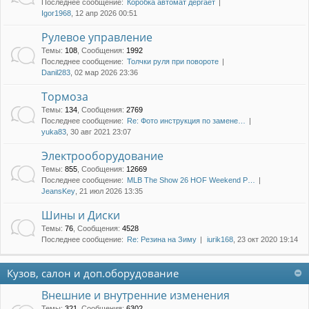
Последнее сообщение:
Коробка автомат дергает
Igor1968
, 12 апр 2026 00:51
Рулевое управление
Темы
:
108
,
Сообщения
:
1992
Последнее сообщение:
Толчки руля при повороте
Danil283
, 02 мар 2026 23:36
Тормоза
Темы
:
134
,
Сообщения
:
2769
Последнее сообщение:
Re: Фото инструкция по замене…
yuka83
, 30 авг 2021 23:07
Электрооборудование
Темы
:
855
,
Сообщения
:
12669
Последнее сообщение:
MLB The Show 26 HOF Weekend P…
JeansKey
, 21 июл 2026 13:35
Шины и Диски
Темы
:
76
,
Сообщения
:
4528
Последнее сообщение:
Re: Резина на Зиму
iurik168
, 23 окт 2020 19:14
Кузов, салон и доп.оборудование
Внешние и внутренние изменения
Темы
:
321
,
Сообщения
:
6302