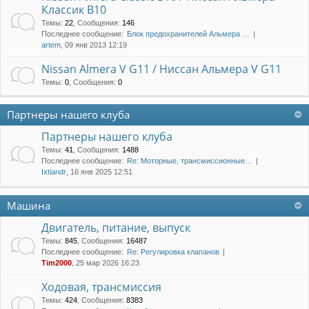
Классик B10
Темы
:
22
,
Сообщения
:
146
Последнее сообщение:
Блок предохранителей Альмера …
artem
, 09 янв 2013 12:19
Nissan Almera V G11 / Ниссан Альмера V G11
Темы
:
0
,
Сообщения
:
0
Партнеры нашего клуба
Партнеры нашего клуба
Темы
:
41
,
Сообщения
:
1488
Последнее сообщение:
Re: Моторные, трансмиссионные…
Ixtiandr
, 16 янв 2025 12:51
Машина
Двигатель, питание, выпуск
Темы
:
845
,
Сообщения
:
16487
Последнее сообщение:
Re: Регулировка клапанов
Tim2000
, 25 мар 2026 16:23
Ходовая, трансмиссия
Темы
:
424
,
Сообщения
:
8383