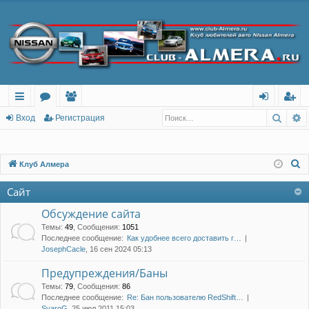
Поис
Р
с
о
ол
хо
ег
Вход
Регистрация
ы
ру
ьз
д
ис
лк
м
ов
тр
П
Клуб Алмера
о
и
ы
ат
ац
Сайт
и
ел
ия
с
Обсуждение сайта
и
к
Темы
:
49
,
Сообщения
:
1051
Последнее сообщение:
Как удобнее всего доставить г…
JosephCacle
, 16 сен 2024 05:13
Предупреждения/Баны
Темы
:
79
,
Сообщения
:
86
Последнее сообщение:
Re: Бан пользователю RedShift…
SvaroG
, 25 июл 2011 15:03