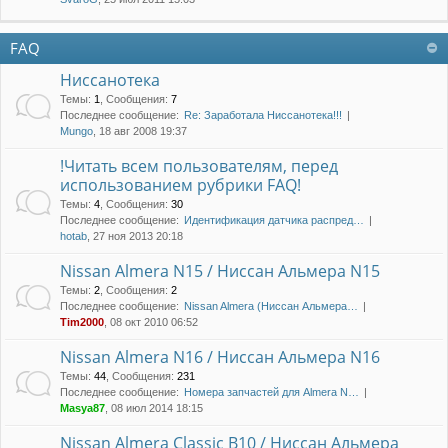
FAQ
Ниссанотека
Темы
:
1
,
Сообщения
:
7
Последнее сообщение:
Re: Заработала Ниссанотека!!!
Mungo
, 18 авг 2008 19:37
!Читать всем пользователям, перед
использованием рубрики FAQ!
Темы
:
4
,
Сообщения
:
30
Последнее сообщение:
Идентификация датчика распред…
hotab
, 27 ноя 2013 20:18
Nissan Almera N15 / Ниссан Альмера N15
Темы
:
2
,
Сообщения
:
2
Последнее сообщение:
Nissan Almera (Ниссан Альмера…
Tim2000
, 08 окт 2010 06:52
Nissan Almera N16 / Ниссан Альмера N16
Темы
:
44
,
Сообщения
:
231
Последнее сообщение:
Номера запчастей для Almera N…
Masya87
, 08 июл 2014 18:15
Nissan Almera Classic B10 / Ниссан Альмера