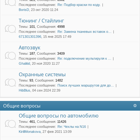
Последнее сообщение:
Re: Подбор краски по коду.
BorisD
, 23 окт 2020 11:24
Тюнинг / Стайлинг
Темы
:
101
,
Сообщения
:
4998
Последнее сообщение:
Re: Замена тканевых вставок о…
671301301396
, 15 янв 2025 17:49
Автозвук
Темы
:
187
,
Сообщения
:
3409
Последнее сообщение:
Re: подключение мультируля к …
Ghalitid
, 20 ноя 2020 11:27
Охранные системы
Темы
:
93
,
Сообщения
:
1482
Последнее сообщение:
Поиск лучших маршрутов для до…
HibBlus
, 04 сен 2024 22:39
Общие вопросы
Общие вопросы по автомобилю
Темы
:
461
,
Сообщения
:
11426
Последнее сообщение:
Re: Чехлы на N16
KirillMonakova
, 27 фев 2021 13:09