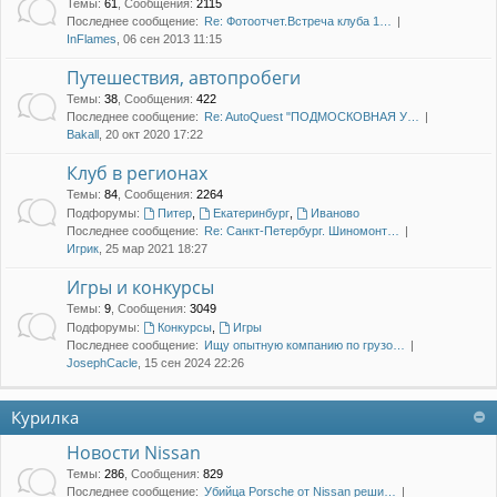
Темы
:
61
,
Сообщения
:
2115
Последнее сообщение:
Re: Фотоотчет.Встреча клуба 1…
InFlames
, 06 сен 2013 11:15
Путешествия, автопробеги
Темы
:
38
,
Сообщения
:
422
Последнее сообщение:
Re: AutoQuest "ПОДМОСКОВНАЯ У…
Bakall
, 20 окт 2020 17:22
Клуб в регионах
Темы
:
84
,
Сообщения
:
2264
Подфорумы:
Питер
,
Екатеринбург
,
Иваново
Последнее сообщение:
Re: Санкт-Петербург. Шиномонт…
Игрик
, 25 мар 2021 18:27
Игры и конкурсы
Темы
:
9
,
Сообщения
:
3049
Подфорумы:
Конкурсы
,
Игры
Последнее сообщение:
Ищу опытную компанию по грузо…
JosephCacle
, 15 сен 2024 22:26
Курилка
Новости Nissan
Темы
:
286
,
Сообщения
:
829
Последнее сообщение:
Убийца Porsche от Nissan реши…