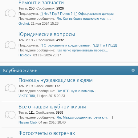
Ремонт и запчасти
Темы
:
256
,
Сообщения
:
2926
Подфорумы:
Что? Где? Почем?
,
Официальные дилеры
Последнее сообщение:
Re: Как выбрать надежную комп…
Grohot
, 21 ноя 2024 15:28
Юридические вопросы
Темы
:
195
,
Сообщения
:
4932
Подфорумы:
Страхование и кредитование
,
ДТП и ГИБДД
Последнее сообщение:
Как легко организовать переез…
HibRock
, 03 сен 2024 23:17
Клубная жизнь
Помощь нуждающимся людям
Темы
:
19
,
Сообщения
:
172
Последнее сообщение:
Re: ДТП-нужна помощь
VIKTOR80
, 11 фев 2015 20:23
Все о нашей клубной жизни
Темы
:
111
,
Сообщения
:
8988
Последнее сообщение:
Re: Междугородняя встреча клу…
Nissan Club
, 04 авг 2016 18:40
Фотоотчеты о встречах