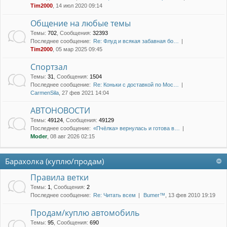
Tim2000
, 14 июл 2020 09:14
Общение на любые темы
Темы
:
702
,
Сообщения
:
32393
Последнее сообщение:
Re: Флуд и всякая забавная бо…
Tim2000
, 05 мар 2025 09:45
Спортзал
Темы
:
31
,
Сообщения
:
1504
Последнее сообщение:
Re: Коньки с доставкой по Мос…
CarmenSila
, 27 фев 2021 14:04
АВТОНОВОСТИ
Темы
:
49124
,
Сообщения
:
49129
Последнее сообщение:
«Пчёлка» вернулась и готова в…
Moder
, 08 авг 2026 02:15
Барахолка (куплю/продам)
Правила ветки
Темы
:
1
,
Сообщения
:
2
Последнее сообщение:
Re: Читать всем
Bumer™
, 13 фев 2010 19:19
Продам/куплю автомобиль
Темы
:
95
,
Сообщения
:
690