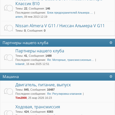
Классик B10
Темы
:
22
,
Сообщения
:
146
Последнее сообщение:
Блок предохранителей Альмера …
artem
, 09 янв 2013 12:19
Nissan Almera V G11 / Ниссан Альмера V G11
Темы
:
0
,
Сообщения
:
0
Партнеры нашего клуба
Партнеры нашего клуба
Темы
:
41
,
Сообщения
:
1488
Последнее сообщение:
Re: Моторные, трансмиссионные…
Ixtiandr
, 16 янв 2025 12:51
Машина
Двигатель, питание, выпуск
Темы
:
845
,
Сообщения
:
16487
Последнее сообщение:
Re: Регулировка клапанов
Tim2000
, 25 мар 2026 16:23
Ходовая, трансмиссия
Темы
:
424
,
Сообщения
:
8383