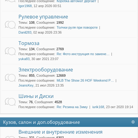
Последнее сообщение:
Коробка автомат дергает
Igor1968
, 12 апр 2026 00:51
Рулевое управление
Темы
:
108
,
Сообщения
:
1992
Последнее сообщение:
Толчки руля при повороте
Danil283
, 02 мар 2026 23:36
Тормоза
Темы
:
134
,
Сообщения
:
2769
Последнее сообщение:
Re: Фото инструкция по замене…
yuka83
, 30 авг 2021 23:07
Электрооборудование
Темы
:
855
,
Сообщения
:
12669
Последнее сообщение:
MLB The Show 26 HOF Weekend P…
JeansKey
, 21 июл 2026 13:35
Шины и Диски
Темы
:
76
,
Сообщения
:
4528
Последнее сообщение:
Re: Резина на Зиму
iurik168
, 23 окт 2020 19:14
Кузов, салон и доп.оборудование
Внешние и внутренние изменения
Темы
:
321
,
Сообщения
:
6302