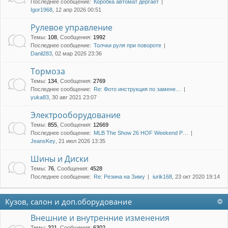
Последнее сообщение:
Коробка автомат дергает
Igor1968
, 12 апр 2026 00:51
Рулевое управление
Темы
:
108
,
Сообщения
:
1992
Последнее сообщение:
Толчки руля при повороте
Danil283
, 02 мар 2026 23:36
Тормоза
Темы
:
134
,
Сообщения
:
2769
Последнее сообщение:
Re: Фото инструкция по замене…
yuka83
, 30 авг 2021 23:07
Электрооборудование
Темы
:
855
,
Сообщения
:
12669
Последнее сообщение:
MLB The Show 26 HOF Weekend P…
JeansKey
, 21 июл 2026 13:35
Шины и Диски
Темы
:
76
,
Сообщения
:
4528
Последнее сообщение:
Re: Резина на Зиму
iurik168
, 23 окт 2020 19:14
Кузов, салон и доп.оборудование
Внешние и внутренние изменения
Темы
:
321
,
Сообщения
:
6302