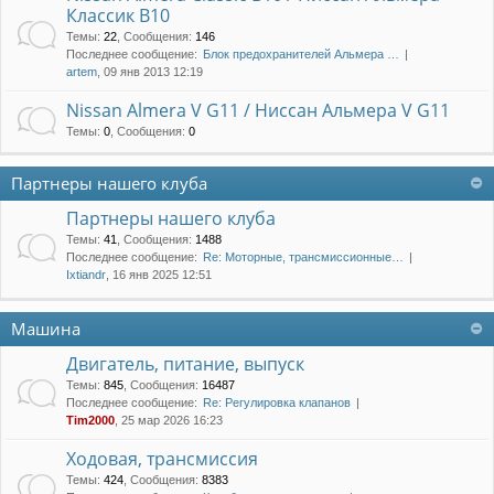
Классик B10
Темы
:
22
,
Сообщения
:
146
Последнее сообщение:
Блок предохранителей Альмера …
artem
, 09 янв 2013 12:19
Nissan Almera V G11 / Ниссан Альмера V G11
Темы
:
0
,
Сообщения
:
0
Партнеры нашего клуба
Партнеры нашего клуба
Темы
:
41
,
Сообщения
:
1488
Последнее сообщение:
Re: Моторные, трансмиссионные…
Ixtiandr
, 16 янв 2025 12:51
Машина
Двигатель, питание, выпуск
Темы
:
845
,
Сообщения
:
16487
Последнее сообщение:
Re: Регулировка клапанов
Tim2000
, 25 мар 2026 16:23
Ходовая, трансмиссия
Темы
:
424
,
Сообщения
:
8383