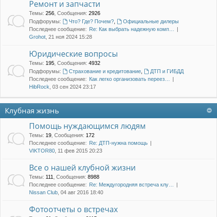
Ремонт и запчасти
Темы
:
256
,
Сообщения
:
2926
Подфорумы:
Что? Где? Почем?
,
Официальные дилеры
Последнее сообщение:
Re: Как выбрать надежную комп…
Grohot
, 21 ноя 2024 15:28
Юридические вопросы
Темы
:
195
,
Сообщения
:
4932
Подфорумы:
Страхование и кредитование
,
ДТП и ГИБДД
Последнее сообщение:
Как легко организовать переез…
HibRock
, 03 сен 2024 23:17
Клубная жизнь
Помощь нуждающимся людям
Темы
:
19
,
Сообщения
:
172
Последнее сообщение:
Re: ДТП-нужна помощь
VIKTOR80
, 11 фев 2015 20:23
Все о нашей клубной жизни
Темы
:
111
,
Сообщения
:
8988
Последнее сообщение:
Re: Междугородняя встреча клу…
Nissan Club
, 04 авг 2016 18:40
Фотоотчеты о встречах