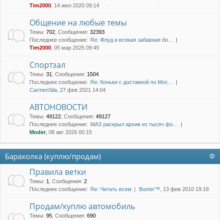
Tim2000
, 14 июл 2020 09:14
Общение на любые темы
Темы
:
702
,
Сообщения
:
32393
Последнее сообщение:
Re: Флуд и всякая забавная бо…
Tim2000
, 05 мар 2025 09:45
Спортзал
Темы
:
31
,
Сообщения
:
1504
Последнее сообщение:
Re: Коньки с доставкой по Мос…
CarmenSila
, 27 фев 2021 14:04
АВТОНОВОСТИ
Темы
:
49122
,
Сообщения
:
49127
Последнее сообщение:
МАЗ раскрыл архив из тысяч фо…
Moder
, 08 авг 2026 00:15
Барахолка (куплю/продам)
Правила ветки
Темы
:
1
,
Сообщения
:
2
Последнее сообщение:
Re: Читать всем
Bumer™
, 13 фев 2010 19:19
Продам/куплю автомобиль
Темы
:
95
,
Сообщения
:
690