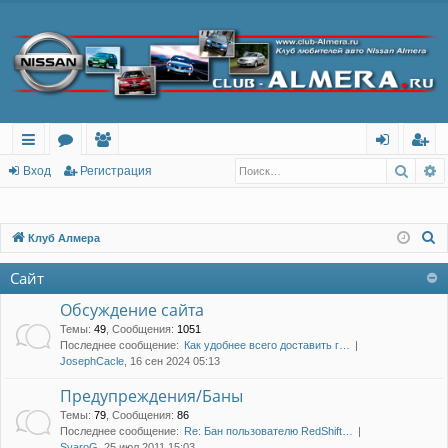
Поис
Р
с
о
ол
хо
ег
Вход
Регистрация
ы
ру
ьз
д
ис
лк
м
ов
тр
П
Клуб Алмера
о
и
ы
ат
ац
Сайт
и
ел
ия
с
Обсуждение сайта
и
к
Темы
:
49
,
Сообщения
:
1051
Последнее сообщение:
Как удобнее всего доставить г…
JosephCacle
, 16 сен 2024 05:13
Предупреждения/Баны
Темы
:
79
,
Сообщения
:
86
Последнее сообщение:
Re: Бан пользователю RedShift…
SvaroG
, 25 июл 2011 15:03