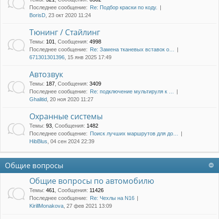
Последнее сообщение:
Re: Подбор краски по коду.
BorisD
, 23 окт 2020 11:24
Тюнинг / Стайлинг
Темы
:
101
,
Сообщения
:
4998
Последнее сообщение:
Re: Замена тканевых вставок о…
671301301396
, 15 янв 2025 17:49
Автозвук
Темы
:
187
,
Сообщения
:
3409
Последнее сообщение:
Re: подключение мультируля к …
Ghalitid
, 20 ноя 2020 11:27
Охранные системы
Темы
:
93
,
Сообщения
:
1482
Последнее сообщение:
Поиск лучших маршрутов для до…
HibBlus
, 04 сен 2024 22:39
Общие вопросы
Общие вопросы по автомобилю
Темы
:
461
,
Сообщения
:
11426
Последнее сообщение:
Re: Чехлы на N16
KirillMonakova
, 27 фев 2021 13:09