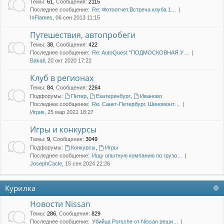
Темы
:
61
,
Сообщения
:
2115
Последнее сообщение:
Re: Фотоотчет.Встреча клуба 1…
InFlames
, 06 сен 2013 11:15
Путешествия, автопробеги
Темы
:
38
,
Сообщения
:
422
Последнее сообщение:
Re: AutoQuest "ПОДМОСКОВНАЯ У…
Bakall
, 20 окт 2020 17:22
Клуб в регионах
Темы
:
84
,
Сообщения
:
2264
Подфорумы:
Питер
,
Екатеринбург
,
Иваново
Последнее сообщение:
Re: Санкт-Петербург. Шиномонт…
Игрик
, 25 мар 2021 18:27
Игры и конкурсы
Темы
:
9
,
Сообщения
:
3049
Подфорумы:
Конкурсы
,
Игры
Последнее сообщение:
Ищу опытную компанию по грузо…
JosephCacle
, 15 сен 2024 22:26
Курилка
Новости Nissan
Темы
:
286
,
Сообщения
:
829
Последнее сообщение:
Убийца Porsche от Nissan реши…