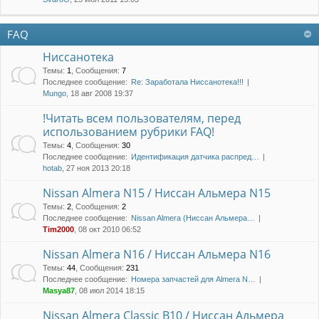
FAQ
Ниссанотека
Темы
:
1
,
Сообщения
:
7
Последнее сообщение:
Re: Заработала Ниссанотека!!!
Mungo
, 18 авг 2008 19:37
!Читать всем пользователям, перед
использованием рубрики FAQ!
Темы
:
4
,
Сообщения
:
30
Последнее сообщение:
Идентификация датчика распред…
hotab
, 27 ноя 2013 20:18
Nissan Almera N15 / Ниссан Альмера N15
Темы
:
2
,
Сообщения
:
2
Последнее сообщение:
Nissan Almera (Ниссан Альмера…
Tim2000
, 08 окт 2010 06:52
Nissan Almera N16 / Ниссан Альмера N16
Темы
:
44
,
Сообщения
:
231
Последнее сообщение:
Номера запчастей для Almera N…
Masya87
, 08 июл 2014 18:15
Nissan Almera Classic B10 / Ниссан Альмера