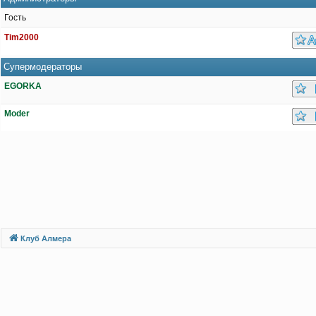
Гость
Tim2000
Супермодераторы
EGORKA
Moder
Клуб Алмера