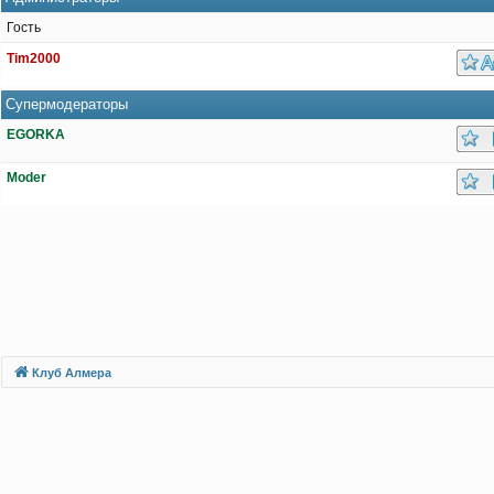
Гость
Tim2000
Супермодераторы
EGORKA
Moder
Клуб Алмера