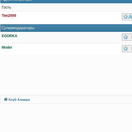
Гость
Tim2000
Супермодераторы
EGORKA
Moder
Клуб Алмера