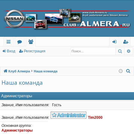
Поис
Р
с
о
ол
хо
ег
Вход
Регистрация
ы
ру
ьз
д
ис
лк
м
ов
тр
П
Клуб Алмера
Наша команда
о
и
ы
ат
ац
Наша команда
и
ел
ия
с
Администраторы
и
к
Звание, Имя пользователя
Гость
Звание, Имя пользователя
Tim2000
Основная группа
Администраторы