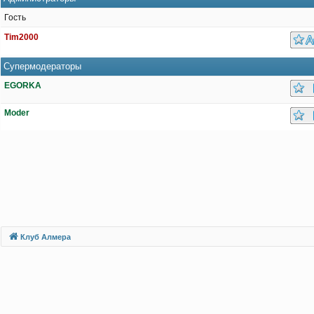
Гость
Tim2000
Супермодераторы
EGORKA
Moder
Клуб Алмера