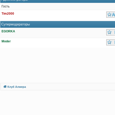
Гость
Tim2000
Супермодераторы
EGORKA
Moder
Клуб Алмера