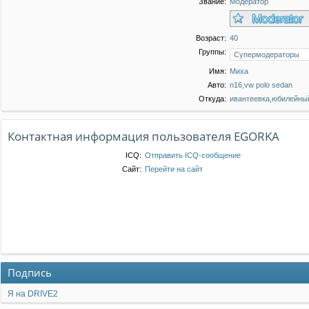
Звание:
Модератор
Возраст:
40
Группы:
Имя:
Миха
Авто:
n16,vw polo sedan
Откуда:
ивантеевка,юбилейный
Контактная информация пользователя EGORKA
ICQ:
Отправить ICQ-сообщение
Сайт:
Перейти на сайт
Подпись
Я на DRIVE2