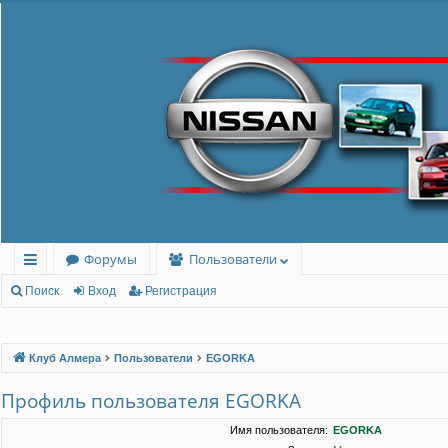
Форумы
Пользователи
с
Поиск
Вход
Регистрация
ы
лк
Клуб Алмера
Пользователи
EGORKA
и
Профиль пользователя EGORKA
Имя пользователя:
EGORKA