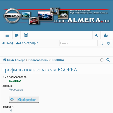
Поис
Р
с
о
ол
хо
ег
Вход
Регистрация
ы
ру
ьз
д
ис
лк
м
ов
тр
П
Клуб Алмера
Пользователи
EGORKA
о
и
ы
ат
ац
Профиль пользователя EGORKA
и
ел
ия
с
Имя пользователя:
EGORKA
и
к
Звание:
Модератор
Возраст:
40