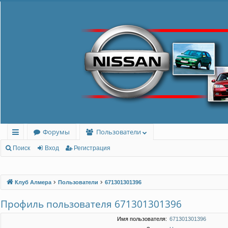
Форумы
Пользователи
с
Поиск
Вход
Регистрация
ы
лк
Клуб Алмера
Пользователи
671301301396
и
Профиль пользователя 671301301396
Имя пользователя:
671301301396