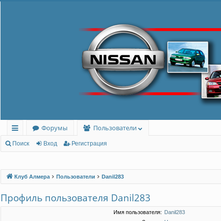
Форумы
Пользователи
с
Поиск
Вход
Регистрация
ы
лк
Клуб Алмера
Пользователи
Danil283
и
Профиль пользователя Danil283
Имя пользователя:
Danil283