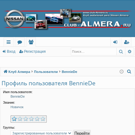
Поис
Р
с
о
ол
хо
ег
Вход
Регистрация
ы
ру
ьз
д
ис
лк
м
ов
тр
П
Клуб Алмера
Пользователи
BennieDe
о
и
ы
ат
ац
Профиль пользователя BennieDe
и
ел
ия
с
Имя пользователя:
BennieDe
и
к
Звание:
Новичок
Группы: