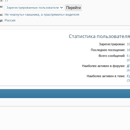
ст:
77
ы:
ы:
Не «нагнуть» гаишника, а «распрямить» водителя
а:
Россия
Статистика пользовател
Зарегистрирован:
10
Последнее посещение:
16
Всего сообщений:
6 
(0
Наиболее активен в форуме:
Д
(6
Наиболее активен в теме:
С
(3