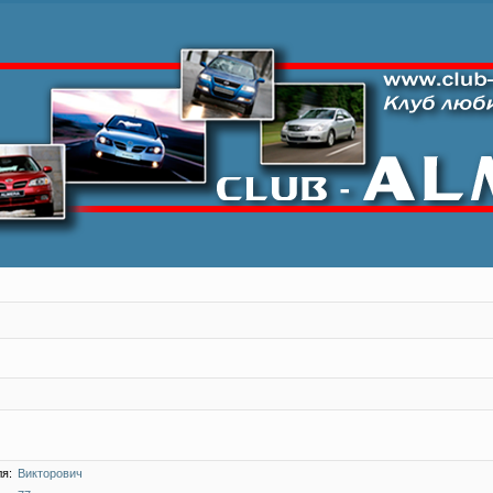
я:
Викторович