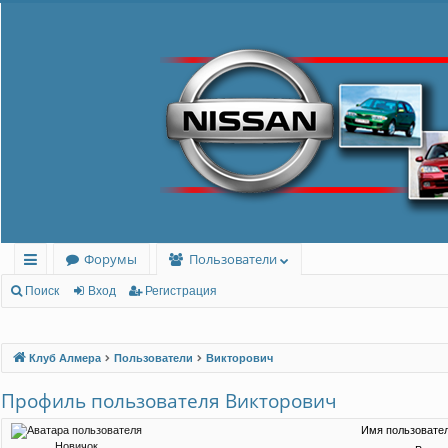
Форумы
Пользователи
с
Поиск
Вход
Регистрация
ы
лк
Клуб Алмера
Пользователи
Викторович
и
Профиль пользователя Викторович
Имя пользовател
Новичок