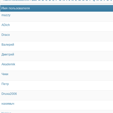
Имя пользователя
mazzy
ADich
Draco
Валерий
Дмитрий
Akademik
Чики
Петр
Druxa2006
нахимыч