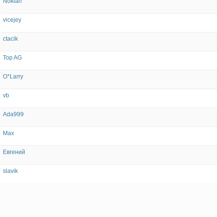
Nokian
vicejey
ctacik
Top AG
O*Larry
vb
Ada999
Max
Евгений
slavik