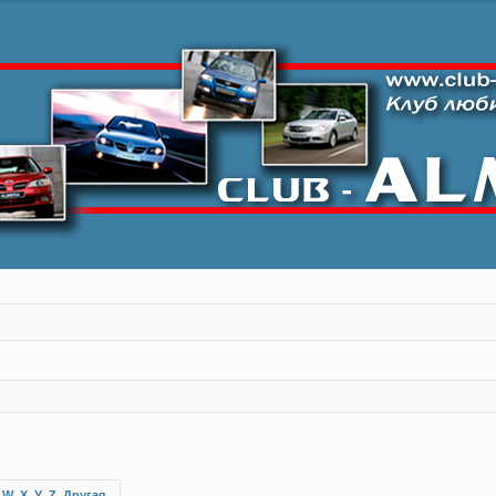
W
X
Y
Z
Другая