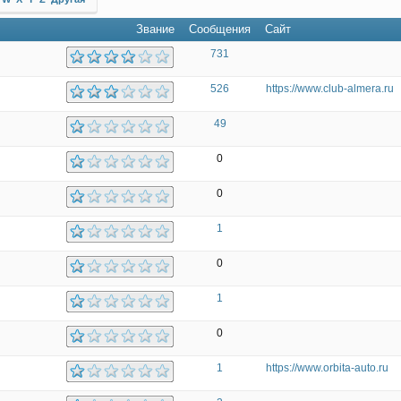
Звание
Сообщения
Сайт
731
526
https://www.club-almera.ru
49
0
0
1
0
1
0
1
https://www.orbita-auto.ru