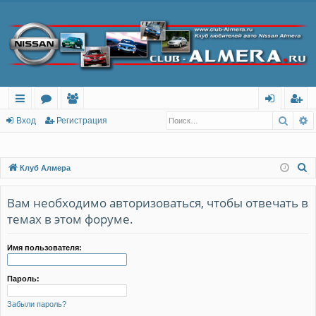
Поис
Р
с
о
ол
хо
ег
Вход
Регистрация
ы
ру
ьз
д
ис
лк
м
ов
тр
П
Клуб Алмера
о
и
ы
ат
ац
и
Вам необходимо авторизоваться, чтобы отвечать в
ел
ия
с
темах в этом форуме.
и
к
Имя пользователя:
Пароль:
Забыли пароль?