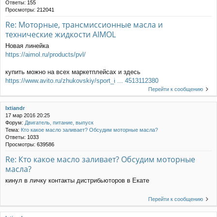
Ответы:
155
Просмотры:
212041
Re: Моторные, трансмиссионные масла и
технические жидкости AIMOL
Новая линейка
https://aimol.ru/products/pvl/
купить можно на всех маркетплейсах и здесь
https://www.avito.ru/zhukovskiy/sport_i ... 4513112380
Перейти к сообщению
Ixtiandr
17 мар 2016 20:25
Форум:
Двигатель, питание, выпуск
Тема:
Кто какое масло заливает? Обсудим моторные масла?
Ответы:
1033
Просмотры:
639586
Re: Кто какое масло заливает? Обсудим моторные
масла?
кинул в личку контакты дистрибьюторов в Екате
Перейти к сообщению