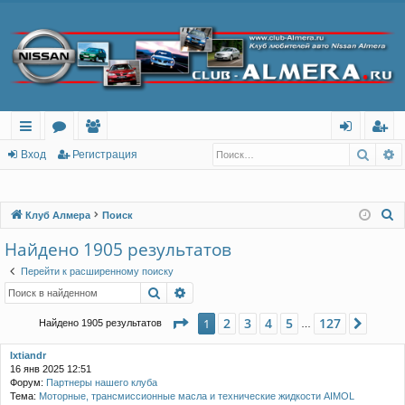
Поис
Р
с
о
ол
хо
ег
Вход
Регистрация
ы
ру
ьз
д
ис
лк
м
ов
тр
П
Клуб Алмера
Поиск
о
и
ы
ат
ац
Найдено 1905 результатов
и
ел
ия
Перейти к расширенному поиску
с
Поиск
Расширенный поиск
и
к
Страница
1
из
127
2
3
4
5
127
1
След.
Найдено 1905 результатов
…
Ixtiandr
16 янв 2025 12:51
Форум:
Партнеры нашего клуба
Тема:
Моторные, трансмиссионные масла и технические жидкости AIMOL