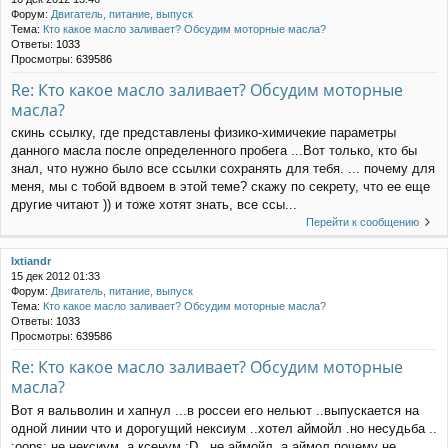
Форум:
Двигатель, питание, выпуск
Тема:
Кто какое масло заливает? Обсудим моторные масла?
Ответы:
1033
Просмотры:
639586
Re: Кто какое масло заливает? Обсудим моторные
масла?
скинь ссылку, где представлены физико-химичекие параметры
данного масла после определенного пробега ...Вот только, кто бы
знал, что нужно было все ссылки сохранять для тебя. ... почему для
меня, мы с тобой вдвоем в этой теме? скажу по секрету, что ее еще
другие читают )) и тоже хотят знать, все ссы...
Перейти к сообщению
Ixtiandr
15 дек 2012 01:33
Форум:
Двигатель, питание, выпуск
Тема:
Кто какое масло заливает? Обсудим моторные масла?
Ответы:
1033
Просмотры:
639586
Re: Кто какое масло заливает? Обсудим моторные
масла?
Вот я вальволин и хапнул ...в россеи его нельют ..выпускается на
одной линии что и дорогущий нексиум ..хотел аймойл .но несудьба ..
:oops: не нексиум, а ксенум :D , не аймойл, а аймол почему не