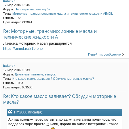
Ixtiandr
17 мар 2016 18:44
Форум:
Партнеры нашего клуба
Тема:
Моторные, трансмиссионные масла и технические жидкости AIMOL
Ответы:
155
Просмотры:
212041
Re: Моторные, трансмиссионные масла и
технические жидкости A
Линейка моторных масел расширяется
https://aimol.ru/219.php
Перейти к сообщению
Ixtiandr
17 мар 2016 18:39
Форум:
Двигатель, питание, выпуск
Тема:
Кто какое масло заливает? Обсудим моторные масла?
Ответы:
1033
Просмотры:
639586
Re: Кто какое масло заливает? Обсудим моторные
масла?
Tim2000 писал(а):
А я кастрюльку перестал лить, когда куча негатива появилось, что
подделок море просто((( Блин, дорога на аимол потерялась, такое