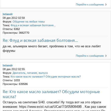
Перейти к сообщению
Ixtiandr
08 дек 2012 02:58
Форум:
Общение на любые темы
Тема:
Флуд и всякая забавная болтовня...
Ответы:
6362
Просмотры:
3662770
Re: Флуд и всякая забавная болтовня...
да не, альмерок много бегает, проблема в том, что не все любят
форумы
Перейти к сообщению
Ixtiandr
08 дек 2012 02:55
Форум:
Двигатель, питание, выпуск
Тема:
Кто какое масло заливает? Обсудим моторные масла?
Ответы:
1033
Просмотры:
639586
Re: Кто какое масло заливает? Обсудим моторные
масла?
Останусь на синтетике 5/40. спасибо! Ну тогда вот на это обрати
внимание: https://www.exist.ru/cat/UCat/7/3/0580849B . Как раз самое