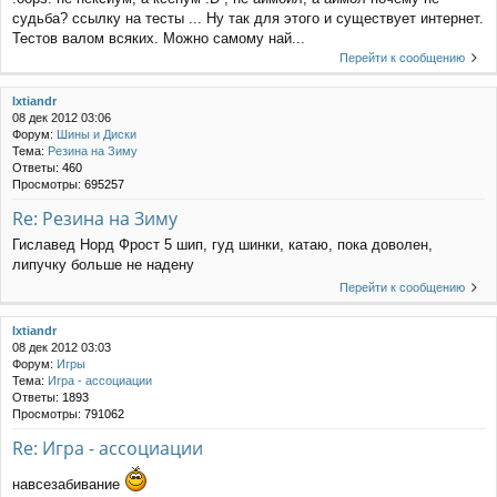
судьба? ссылку на тесты ... Ну так для этого и существует интернет.
Тестов валом всяких. Можно самому най...
Перейти к сообщению
Ixtiandr
08 дек 2012 03:06
Форум:
Шины и Диски
Тема:
Резина на Зиму
Ответы:
460
Просмотры:
695257
Re: Резина на Зиму
Гиславед Норд Фрост 5 шип, гуд шинки, катаю, пока доволен,
липучку больше не надену
Перейти к сообщению
Ixtiandr
08 дек 2012 03:03
Форум:
Игры
Тема:
Игра - ассоциации
Ответы:
1893
Просмотры:
791062
Re: Игра - ассоциации
навсезабивание