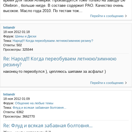
время для твоей Алмерки. Производится тоже только на заводе De
Oliebron , больше нигде. В составе содержит РАО. Качество очень
высокое. Масло года 2010. По тестам тож...
Перейти к сообщению
Ixtiandr
18 ноя 2012 01:18
Форум:
Шины и Диски
Тема:
Народ!!! Когда переобуваем летнюю/зимнюю резину?
Ответы:
502
Просмотры:
325544
Re: Народ!!! Когда переобуваем летнюю/зимнюю
резину?
наконец-то переобулся ), цепляюсь шипами за асфальт )
Перейти к сообщению
Ixtiandr
18 ноя 2012 01:09
Форум:
Общение на любые темы
Тема:
Флуд и всякая забавная болтовня...
Ответы:
6362
Просмотры:
3662770
Re: Флуд и всякая забавная болтовня...