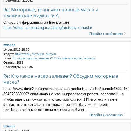
Просмотры:
212041
Re: Моторные, трансмиссионные масла и
технические жидкости A
Открылся фирменный on-line магазин
https://shop.aimolracing.ru/catalog/motornye_masla/
Перейти к сообщению
Ixtiandr
16 дек 2012 18:25
Форум:
Двигатель, питание, выпуск
Тема:
Кто какое масло заливает? Обсудим моторные масла?
Ответы:
1033
Просмотры:
639586
Re: Кто какое масло заливает? Обсудим моторные
масла?
https://www.drive2.ru/cars/hyundai/elantra/elantra_ii/ul1ra/journal/4899916
394579369997/ скидываю не чтобы прорекламировать валволайн, а
чтобы еще раз показать, что кастрол фигня :) И что, если такие
фотки, то это означает что масло фигня? Да у меня после
нисЦановского масла такая же картина была.....
Перейти к сообщению
Ixtiandr
16 дек 2012 13:46