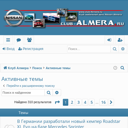
Поис
Р
с
о
ол
хо
ег
Вход
Регистрация
ы
ру
ьз
д
ис
лк
м
ов
тр
П
Клуб Алмера
Поиск
Активные темы
о
и
ы
ат
ац
Активные темы
и
ел
ия
Перейти к расширенному поиску
с
Поиск
Расширенный поиск
и
к
Страница
1
из
16
2
3
4
5
16
1
След.
Найдено 310 результатов
…
Темы
В Германии разработали новый кемпер Roadstar
XL Evo на базе Mercedes Sprinter