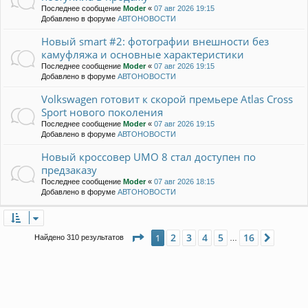
Последнее сообщение
Moder
«
07 авг 2026 19:15
Добавлено в форуме
АВТОНОВОСТИ
Новый smart #2: фотографии внешности без
камуфляжа и основные характеристики
Последнее сообщение
Moder
«
07 авг 2026 19:15
Добавлено в форуме
АВТОНОВОСТИ
Volkswagen готовит к скорой премьере Atlas Cross
Sport нового поколения
Последнее сообщение
Moder
«
07 авг 2026 19:15
Добавлено в форуме
АВТОНОВОСТИ
Новый кроссовер UMO 8 стал доступен по
предзаказу
Последнее сообщение
Moder
«
07 авг 2026 18:15
Добавлено в форуме
АВТОНОВОСТИ
Страница
1
из
16
2
3
4
5
16
1
След.
Найдено 310 результатов
…