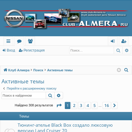
Поис
Р
с
о
ол
хо
ег
Вход
Регистрация
ы
ру
ьз
д
ис
лк
м
ов
тр
П
Клуб Алмера
Поиск
Активные темы
о
и
ы
ат
ац
Активные темы
и
ел
ия
Перейти к расширенному поиску
с
Поиск
Расширенный поиск
и
к
Страница
1
из
16
2
3
4
5
16
1
След.
Найдено 308 результатов
…
Темы
Тюнинг-ателье Black Box создало люксовую
версию Land Cruiser 70