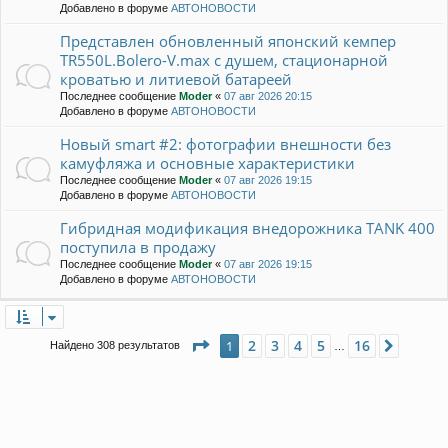
Добавлено в форуме
АВТОНОВОСТИ
Представлен обновленный японский кемпер
TR550L.Bolero-V.max с душем, стационарной
кроватью и литиевой батареей
Последнее сообщение
Moder
«
07 авг 2026 20:15
Добавлено в форуме
АВТОНОВОСТИ
Новый smart #2: фотографии внешности без
камуфляжа и основные характеристики
Последнее сообщение
Moder
«
07 авг 2026 19:15
Добавлено в форуме
АВТОНОВОСТИ
Гибридная модификация внедорожника TANK 400
поступила в продажу
Последнее сообщение
Moder
«
07 авг 2026 19:15
Добавлено в форуме
АВТОНОВОСТИ
Страница
1
из
16
2
3
4
5
16
1
След.
Найдено 308 результатов
…