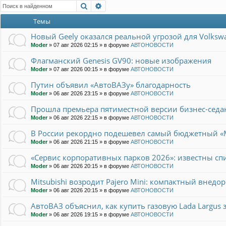
Поиск
Расширенный поиск
Темы
Новый Geely оказался реальной угрозой для Volksw
Moder
»
07 авг 2026 02:15
» в форуме
АВТОНОВОСТИ
Флагманский Genesis GV90: новые изображения
Moder
»
07 авг 2026 00:15
» в форуме
АВТОНОВОСТИ
Путин объявил «АвтоВАЗу» благодарность
Moder
»
06 авг 2026 23:15
» в форуме
АВТОНОВОСТИ
Прошла премьера пятиместной версии бизнес-седан
Moder
»
06 авг 2026 22:15
» в форуме
АВТОНОВОСТИ
В России рекордно подешевел самый бюджетный «
Moder
»
06 авг 2026 21:15
» в форуме
АВТОНОВОСТИ
«Сервис корпоративных парков 2026»: известны сп
Moder
»
06 авг 2026 20:15
» в форуме
АВТОНОВОСТИ
Mitsubishi возродит Pajero Mini: компактный внедо
Moder
»
06 авг 2026 20:15
» в форуме
АВТОНОВОСТИ
АвтоВАЗ объяснил, как купить газовую Lada Largus 
Moder
»
06 авг 2026 19:15
» в форуме
АВТОНОВОСТИ