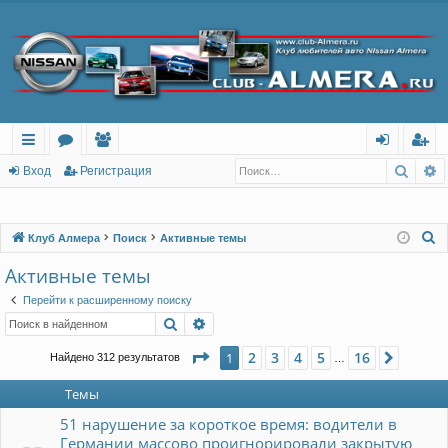
Поис
Р
с
о
ол
хо
ег
Вход
Регистрация
ы
ру
ьз
д
ис
лк
м
ов
тр
П
Клуб Алмера
Поиск
Активные темы
о
и
ы
ат
ац
Активные темы
и
ел
ия
Перейти к расширенному поиску
с
Поиск
Расширенный поиск
и
к
Страница
1
из
16
2
3
4
5
16
1
След.
Найдено 312 результатов
…
Темы
51 нарушение за короткое время: водители в
Германии массово проигнорировали закрытую