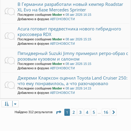
В Германии разработали новый кемпер Roadstar
XL Evo на базе Mercedes Sprinter
Последнее сообщение
Moder
«
08 авг 2026 16:15
Добавлено в форуме
АВТОНОВОСТИ
Acura готовит предвестника нового гибридного
кроссовера RDX
Последнее сообщение
Moder
«
08 авг 2026 15:15
Добавлено в форуме
АВТОНОВОСТИ
Пятидверный Suzuki Jimny примерил ретро-образ с
розовым кузовом и салоном
Последнее сообщение
Moder
«
08 авг 2026 15:15
Добавлено в форуме
АВТОНОВОСТИ
Джереми Кларксон оценил Toyota Land Cruiser 250:
что ему понравилось, а что разочаровало
Последнее сообщение
Moder
«
08 авг 2026 14:15
Добавлено в форуме
АВТОНОВОСТИ
Страница
1
из
16
2
3
4
5
16
1
След.
Найдено 312 результатов
…