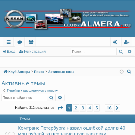
Поис
Р
с
о
ол
хо
ег
Вход
Регистрация
ы
ру
ьз
д
ис
лк
м
ов
тр
П
Клуб Алмера
Поиск
Активные темы
о
и
ы
ат
ац
Активные темы
и
ел
ия
Перейти к расширенному поиску
с
Поиск
Расширенный поиск
и
к
Страница
1
из
16
2
3
4
5
16
1
След.
Найдено 312 результатов
…
Темы
Комтранс Петербурга назвал ошибкой долг в 40
млн рублей за неоплаченную парковку