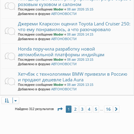
розовым кузовом и салоном
Последнее сообщение
Moder
«
08 авг 2026 15:15
Добавлено в форуме
АВТОНОВОСТИ
Джереми Кларксон оценил Toyota Land Cruiser 250:
что ему понравилось, а что разочаровало
Последнее сообщение
Moder
«
08 авг 2026 14:15
Добавлено в форуме
АВТОНОВОСТИ
Honda поручила разработку новой
автомобильной платформы индийцам
Последнее сообщение
Moder
«
08 авг 2026 13:15
Добавлено в форуме
АВТОНОВОСТИ
Хетчбэк с технологиями BMW привезли в Россию
и продают дешевле Lada Aura
Последнее сообщение
Moder
«
08 авг 2026 13:15
Добавлено в форуме
АВТОНОВОСТИ
Страница
1
из
16
2
3
4
5
16
1
След.
Найдено 312 результатов
…