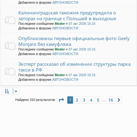
Добавлено в форуме
АВТОНОВОСТИ
Калининградская таможня предупредила о
заторах на границе с Польшей в выходные
Последнее сообщение
Moder
«
07 авг 2026 16:15
Добавлено в форуме
АВТОНОВОСТИ
Опубликованы первые официальные фото Geely
Monjaro без камуфляжа
Последнее сообщение
Moder
«
07 авг 2026 15:15
Добавлено в форуме
АВТОНОВОСТИ
Эксперт рассказал об изменении структуры парка
такси в РФ
Последнее сообщение
Moder
«
07 авг 2026 15:15
Добавлено в форуме
АВТОНОВОСТИ
Страница
1
из
16
2
3
4
5
16
1
След.
Найдено 310 результатов
…