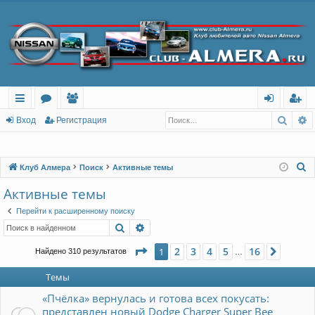
Поис
Р
с
о
ол
хо
ег
Вход
Регистрация
ы
ру
ьз
д
ис
лк
м
ов
тр
П
Клуб Алмера
Поиск
Активные темы
о
и
ы
ат
ац
Активные темы
и
ел
ия
Перейти к расширенному поиску
с
Поиск
Расширенный поиск
и
к
Страница
1
из
16
2
3
4
5
16
1
След.
Найдено 310 результатов
…
Темы
«Пчёлка» вернулась и готова всех покусать:
представлен новый Dodge Charger Super Bee