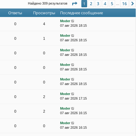
Страница
1
из
16
2
3
4
5
16
1
Найдено 309 результатов
…
Ответы
Просмотры
Последнее сообщение
Moder
0
4
07 авг 2026 18:15
Moder
0
1
07 авг 2026 18:15
Moder
0
0
07 авг 2026 18:15
Moder
0
0
07 авг 2026 18:15
Moder
0
0
07 авг 2026 18:15
Moder
0
2
07 авг 2026 17:15
Moder
0
2
07 авг 2026 16:15
Moder
0
0
07 авг 2026 16:15