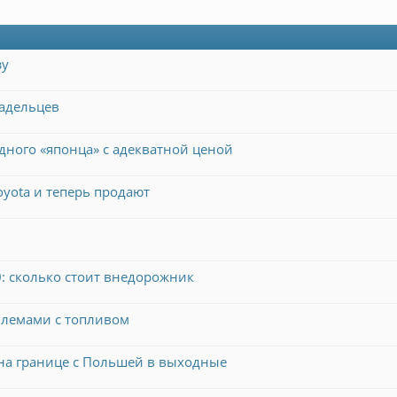
зу
ладельцев
ного «японца» с адекватной ценой
yota и теперь продают
: сколько стоит внедорожник
облемами с топливом
 на границе с Польшей в выходные