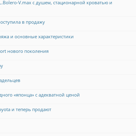
Bolero-V.max с душем, стационарной кроватью и
оступила в продажу
ляжа и основные характеристики
port нового поколения
зу
ладельцев
ного «японца» с адекватной ценой
yota и теперь продают