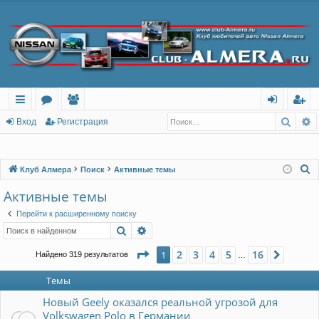
Поис
Р
с
о
ол
хо
ег
Вход
Регистрация
ы
ру
ьз
д
ис
лк
м
ов
тр
П
Клуб Алмера
Поиск
Активные темы
о
и
ы
ат
ац
Активные темы
и
ел
ия
Перейти к расширенному поиску
с
Поиск
Расширенный поиск
и
к
Страница
1
из
16
2
3
4
5
16
1
След.
Найдено 319 результатов
…
Темы
Новый Geely оказался реальной угрозой для
Volkswagen Polo в Германии