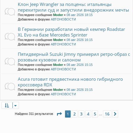
Клон Jeep Wrangler за полцены: итальянцы
перехитрили суд и запустили внедорожник мечты
Последнее сообщение
Moder
«
08 авг 2026 18:15
Добавлено в форуме
АВТОНОВОСТИ
В Германии разработали новый кемпер Roadstar
XL Evo на базе Mercedes Sprinter
Последнее сообщение
Moder
«
08 авг 2026 16:15
Добавлено в форуме
АВТОНОВОСТИ
Пятидверный Suzuki Jimny примерил ретро-образ с
розовым кузовом и салоном
Последнее сообщение
Moder
«
08 авг 2026 15:15
Добавлено в форуме
АВТОНОВОСТИ
Acura готовит предвестника нового гибридного
кроссовера RDX
Последнее сообщение
Moder
«
08 авг 2026 15:15
Добавлено в форуме
АВТОНОВОСТИ
Страница
1
из
16
2
3
4
5
16
1
След.
Найдено 311 результатов
…