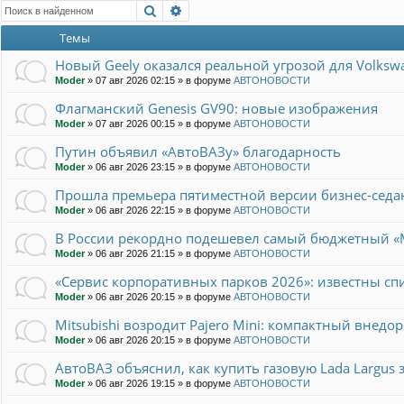
Поиск
Расширенный поиск
Темы
Новый Geely оказался реальной угрозой для Volksw
Moder
»
07 авг 2026 02:15
» в форуме
АВТОНОВОСТИ
Флагманский Genesis GV90: новые изображения
Moder
»
07 авг 2026 00:15
» в форуме
АВТОНОВОСТИ
Путин объявил «АвтоВАЗу» благодарность
Moder
»
06 авг 2026 23:15
» в форуме
АВТОНОВОСТИ
Прошла премьера пятиместной версии бизнес-седан
Moder
»
06 авг 2026 22:15
» в форуме
АВТОНОВОСТИ
В России рекордно подешевел самый бюджетный «
Moder
»
06 авг 2026 21:15
» в форуме
АВТОНОВОСТИ
«Сервис корпоративных парков 2026»: известны сп
Moder
»
06 авг 2026 20:15
» в форуме
АВТОНОВОСТИ
Mitsubishi возродит Pajero Mini: компактный внедо
Moder
»
06 авг 2026 20:15
» в форуме
АВТОНОВОСТИ
АвтоВАЗ объяснил, как купить газовую Lada Largus 
Moder
»
06 авг 2026 19:15
» в форуме
АВТОНОВОСТИ