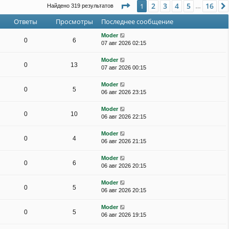
Страница
1
из
16
2
3
4
5
16
1
Найдено 319 результатов
…
Ответы
Просмотры
Последнее сообщение
Moder
0
6
07 авг 2026 02:15
Moder
0
13
07 авг 2026 00:15
Moder
0
5
06 авг 2026 23:15
Moder
0
10
06 авг 2026 22:15
Moder
0
4
06 авг 2026 21:15
Moder
0
6
06 авг 2026 20:15
Moder
0
5
06 авг 2026 20:15
Moder
0
5
06 авг 2026 19:15