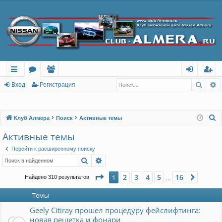
Поис
Р
с
о
ол
хо
ег
Вход
Регистрация
ы
ру
ьз
д
ис
лк
м
ов
тр
П
Клуб Алмера
Поиск
Активные темы
о
и
ы
ат
ац
Активные темы
и
ел
ия
Перейти к расширенному поиску
с
Поиск
Расширенный поиск
и
к
Страница
1
из
16
2
3
4
5
16
1
След.
Найдено 310 результатов
…
Темы
Geely Citiray прошел процедуру фейслифтинга:
новая решетка и фонари