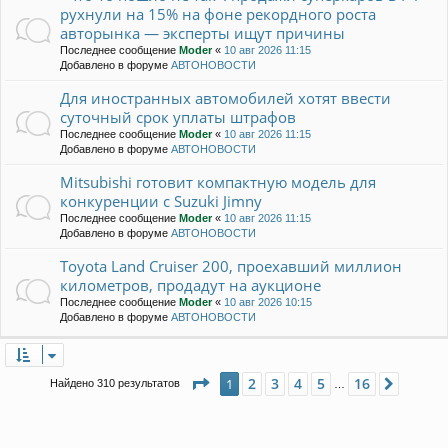
рухнули на 15% на фоне рекордного роста
авторынка — эксперты ищут причины
Последнее сообщение
Moder
«
10 авг 2026 11:15
Добавлено в форуме
АВТОНОВОСТИ
Для иностранных автомобилей хотят ввести
суточный срок уплаты штрафов
Последнее сообщение
Moder
«
10 авг 2026 11:15
Добавлено в форуме
АВТОНОВОСТИ
Mitsubishi готовит компактную модель для
конкуренции с Suzuki Jimny
Последнее сообщение
Moder
«
10 авг 2026 11:15
Добавлено в форуме
АВТОНОВОСТИ
Toyota Land Cruiser 200, проехавший миллион
километров, продадут на аукционе
Последнее сообщение
Moder
«
10 авг 2026 10:15
Добавлено в форуме
АВТОНОВОСТИ
Страница
1
из
16
2
3
4
5
16
1
След.
Найдено 310 результатов
…