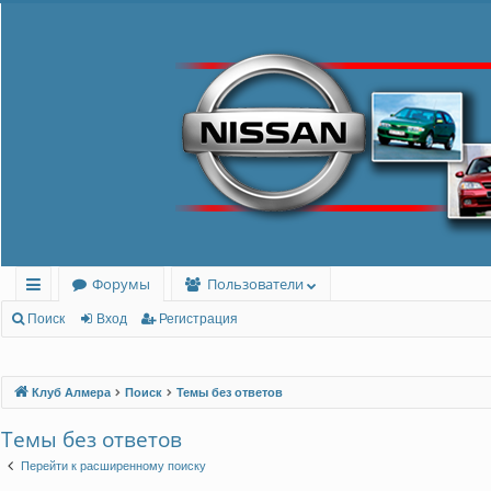
Форумы
Пользователи
с
Поиск
Вход
Регистрация
ы
лк
Клуб Алмера
Поиск
Темы без ответов
и
Темы без ответов
Перейти к расширенному поиску