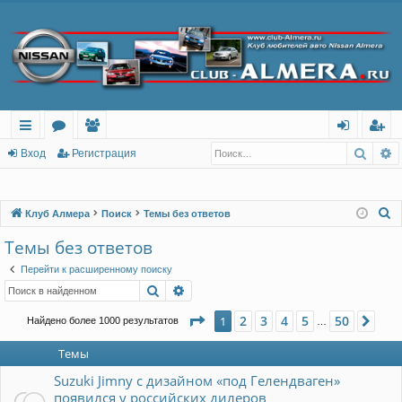
Поис
Р
с
о
ол
хо
ег
Вход
Регистрация
ы
ру
ьз
д
ис
лк
м
ов
тр
П
Клуб Алмера
Поиск
Темы без ответов
о
и
ы
ат
ац
Темы без ответов
и
ел
ия
Перейти к расширенному поиску
с
Поиск
Расширенный поиск
и
к
Страница
1
из
50
2
3
4
5
50
1
Сле
Найдено более 1000 результатов
…
Темы
Suzuki Jimny с дизайном «под Гелендваген»
появился у российских дилеров