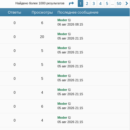
Страница
1
из
50
2
3
4
5
50
1
Найдено более 1000 результатов
…
Ответы
Просмотры
Последнее сообщение
Moder
0
6
06 авг 2026 08:15
Moder
0
20
05 авг 2026 21:15
Moder
0
5
05 авг 2026 21:15
Moder
0
5
05 авг 2026 21:15
Moder
0
5
05 авг 2026 21:15
Moder
0
4
05 авг 2026 21:15
Moder
0
6
05 авг 2026 21:15
Moder
0
4
05 авг 2026 21:15