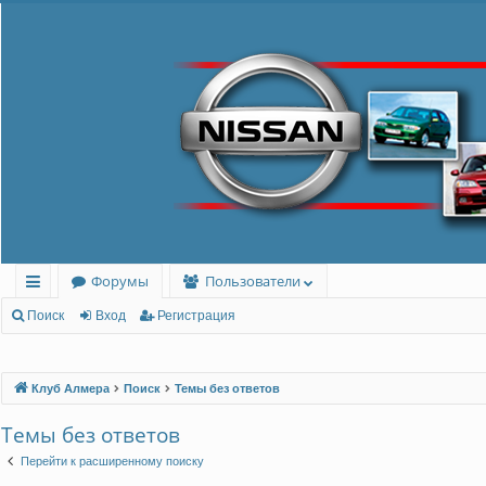
Форумы
Пользователи
с
Поиск
Вход
Регистрация
ы
лк
Клуб Алмера
Поиск
Темы без ответов
и
Темы без ответов
Перейти к расширенному поиску