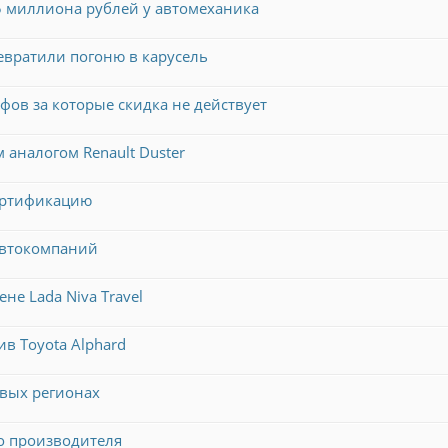
,5 миллиона рублей у автомеханика
евратили погоню в карусель
фов за которые скидка не действует
 аналогом Renault Duster
ертификацию
автокомпаний
не Lada Niva Travel
ив Toyota Alphard
овых регионах
о производителя