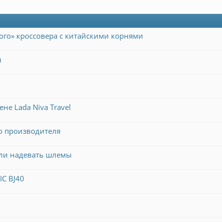
кого» кроссовера с китайскими корнями
н
не Lada Niva Travel
о производителя
али надевать шлемы
C BJ40