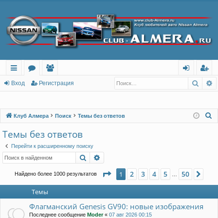
Поис
Р
с
о
ол
хо
ег
Вход
Регистрация
ы
ру
ьз
д
ис
лк
м
ов
тр
П
Клуб Алмера
Поиск
Темы без ответов
о
и
ы
ат
ац
Темы без ответов
и
ел
ия
Перейти к расширенному поиску
с
Поиск
Расширенный поиск
и
к
Страница
1
из
50
2
3
4
5
50
1
Сле
Найдено более 1000 результатов
…
Темы
Флагманский Genesis GV90: новые изображения
Последнее сообщение
Moder
«
07 авг 2026 00:15