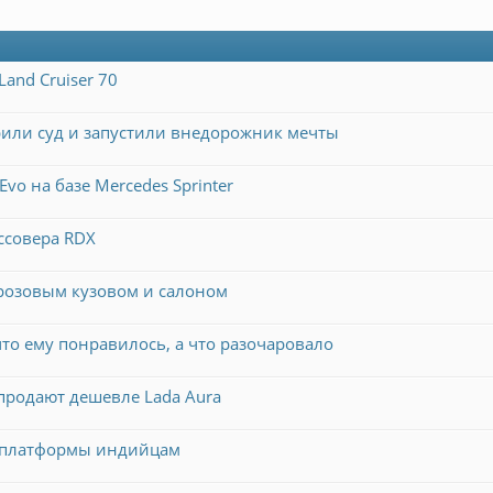
and Cruiser 70
трили суд и запустили внедорожник мечты
vo на базе Mercedes Sprinter
ссовера RDX
 розовым кузовом и салоном
что ему понравилось, а что разочаровало
продают дешевле Lada Aura
й платформы индийцам