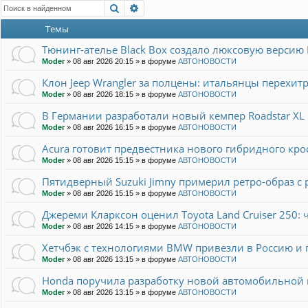
Поиск
Расширенный поиск
Темы
Тюнинг-ателье Black Box создало люксовую версию L
Moder
»
08 авг 2026 20:15
» в форуме
АВТОНОВОСТИ
Клон Jeep Wrangler за полцены: итальянцы перехи
Moder
»
08 авг 2026 18:15
» в форуме
АВТОНОВОСТИ
В Германии разработали новый кемпер Roadstar XL E
Moder
»
08 авг 2026 16:15
» в форуме
АВТОНОВОСТИ
Acura готовит предвестника нового гибридного кро
Moder
»
08 авг 2026 15:15
» в форуме
АВТОНОВОСТИ
Пятидверный Suzuki Jimny примерил ретро-образ с
Moder
»
08 авг 2026 15:15
» в форуме
АВТОНОВОСТИ
Джереми Кларксон оценил Toyota Land Cruiser 250: 
Moder
»
08 авг 2026 14:15
» в форуме
АВТОНОВОСТИ
Хетчбэк с технологиями BMW привезли в Россию и 
Moder
»
08 авг 2026 13:15
» в форуме
АВТОНОВОСТИ
Honda поручила разработку новой автомобильно
Moder
»
08 авг 2026 13:15
» в форуме
АВТОНОВОСТИ