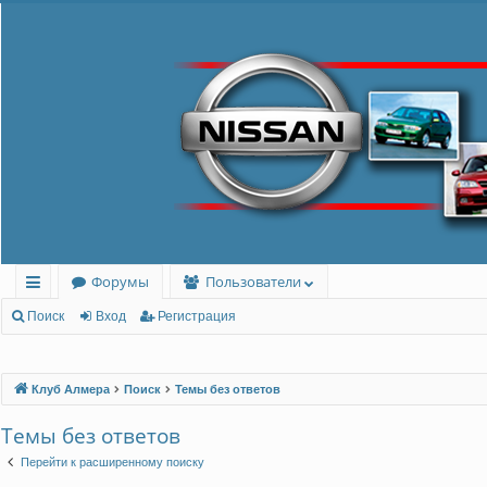
Форумы
Пользователи
с
Поиск
Вход
Регистрация
ы
лк
Клуб Алмера
Поиск
Темы без ответов
и
Темы без ответов
Перейти к расширенному поиску