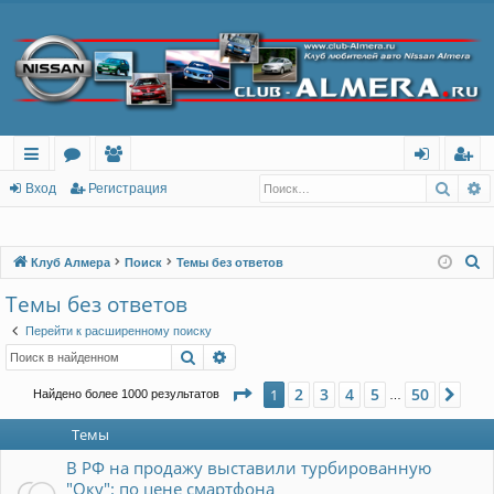
Поис
Р
с
о
ол
хо
ег
Вход
Регистрация
ы
ру
ьз
д
ис
лк
м
ов
тр
П
Клуб Алмера
Поиск
Темы без ответов
о
и
ы
ат
ац
Темы без ответов
и
ел
ия
Перейти к расширенному поиску
с
Поиск
Расширенный поиск
и
к
Страница
1
из
50
2
3
4
5
50
1
Сле
Найдено более 1000 результатов
…
Темы
В РФ на продажу выставили турбированную
"Оку": по цене смартфона