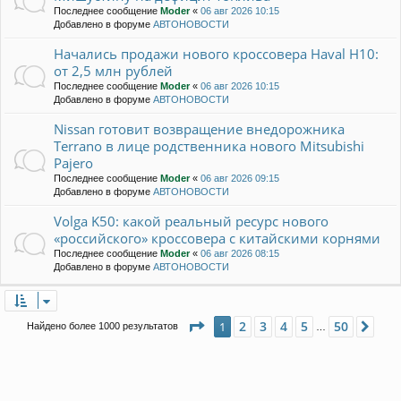
Последнее сообщение
Moder
«
06 авг 2026 10:15
Добавлено в форуме
АВТОНОВОСТИ
Начались продажи нового кроссовера Haval H10:
от 2,5 млн рублей
Последнее сообщение
Moder
«
06 авг 2026 10:15
Добавлено в форуме
АВТОНОВОСТИ
Nissan готовит возвращение внедорожника
Terrano в лице родственника нового Mitsubishi
Pajero
Последнее сообщение
Moder
«
06 авг 2026 09:15
Добавлено в форуме
АВТОНОВОСТИ
Volga K50: какой реальный ресурс нового
«российского» кроссовера с китайскими корнями
Последнее сообщение
Moder
«
06 авг 2026 08:15
Добавлено в форуме
АВТОНОВОСТИ
Страница
1
из
50
2
3
4
5
50
1
Сле
Найдено более 1000 результатов
…