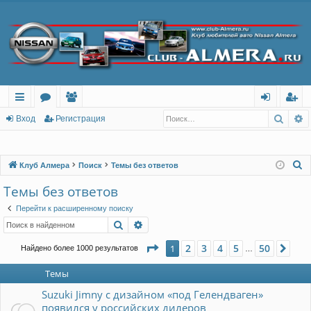
Поис
Р
с
о
ол
хо
ег
Вход
Регистрация
ы
ру
ьз
д
ис
лк
м
ов
тр
П
Клуб Алмера
Поиск
Темы без ответов
о
и
ы
ат
ац
Темы без ответов
и
ел
ия
Перейти к расширенному поиску
с
Поиск
Расширенный поиск
и
к
Страница
1
из
50
2
3
4
5
50
1
Сле
Найдено более 1000 результатов
…
Темы
Suzuki Jimny с дизайном «под Гелендваген»
появился у российских дилеров