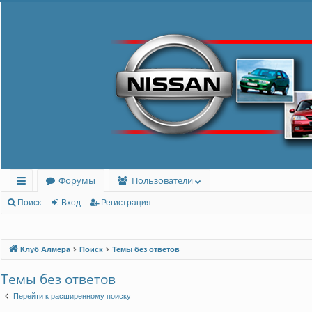
Форумы
Пользователи
с
Поиск
Вход
Регистрация
ы
лк
Клуб Алмера
Поиск
Темы без ответов
и
Темы без ответов
Перейти к расширенному поиску