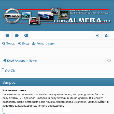
с
о
ол
хо
ег
Поиск
Вход
Регистрация
ы
ру
ьз
д
ис
лк
м
ов
тр
Клуб Алмера
Поиск
и
ы
ат
ац
Поиск
ел
ия
Запрос
и
Ключевые слова:
Вы можете использовать
+
, чтобы определить слова, которые должны быть в
результатах, и
-
для слов, которых в результатах быть не должно. Вы можете
разделить слова символом
|
для поиска любого слова из списка. Используйте
*
в
качестве шаблона для частичного совпадения.