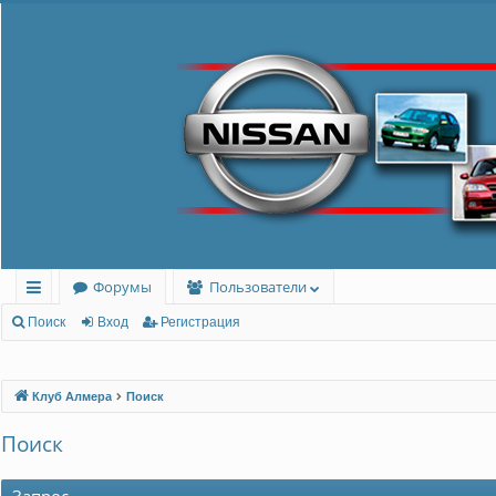
Форумы
Пользователи
с
Поиск
Вход
Регистрация
ы
лк
Клуб Алмера
Поиск
и
Поиск