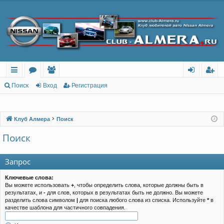
с
о
ол
хо
ег
Поиск
Вход
Регистрация
ы
ру
ьз
д
ис
лк
м
ов
тр
Клуб Алмера
Поиск
и
ы
ат
ац
Поиск
ел
ия
Запрос
и
Ключевые слова:
Вы можете использовать
+
, чтобы определить слова, которые должны быть в
результатах, и
-
для слов, которых в результатах быть не должно. Вы можете
разделить слова символом
|
для поиска любого слова из списка. Используйте
*
в
качестве шаблона для частичного совпадения.